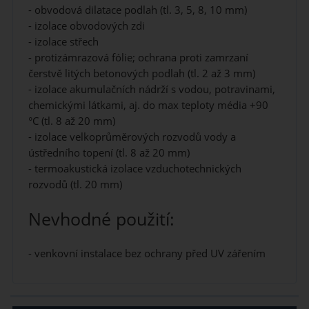
- obvodová dilatace podlah (tl. 3, 5, 8, 10 mm)
- izolace obvodových zdi
- izolace střech
- protizámrazová fólie; ochrana proti zamrzaní
čerstvě litých betonových podlah (tl. 2 až 3 mm)
- izolace akumulačních nádrží s vodou, potravinami,
chemickými látkami, aj. do max teploty média +90
°C (tl. 8 až 20 mm)
- izolace velkoprůměrových rozvodů vody a
ústředního topení (tl. 8 až 20 mm)
- termoakustická izolace vzduchotechnických
rozvodů (tl. 20 mm)
Nevhodné použití:
- venkovní instalace bez ochrany před UV zářením