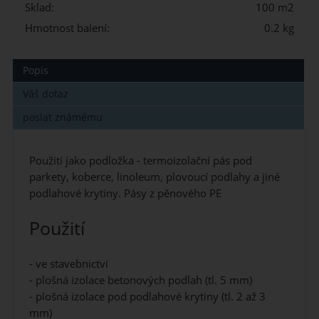
Sklad:
100 m2
Hmotnost balení:
0.2 kg
Popis
Váš dotaz
poslat známému
Použití jako podložka - termoizolační pás pod
parkety, koberce, linoleum, plovoucí podlahy a jiné
podlahové krytiny. Pásy z pěnového PE
Použití
- ve stavebnictví
- plošná izolace betonových podlah (tl. 5 mm)
- plošná izolace pod podlahové krytiny (tl. 2 až 3
mm)