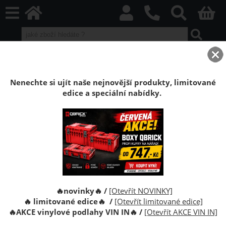
home
Podlahy příslušenství
Podkladové a izolační materiály
Kročejová izolace Mirelon PE 2 mm
Nenechte si ujít naše nejnovější produkty, limitované
edice a speciální nabídky.
Kročejová izolace Mirelon PE 2 mm
Podložka pod plovoucí podlahy Mirelon 2 mm. Použití
jako podložka - termoizolační pás pod parkety,
koberce, linoleum, plovoucí podlahy a jiné podlahové
krytiny.
🔥novinky🔥 /
[Otevřít NOVINKY]
🔥 limitované edice🔥 /
[Otevřít limitované edice]
🔥
AKCE vinylové podlahy VIN IN
🔥
/
[Otevřít AKCE VIN IN]