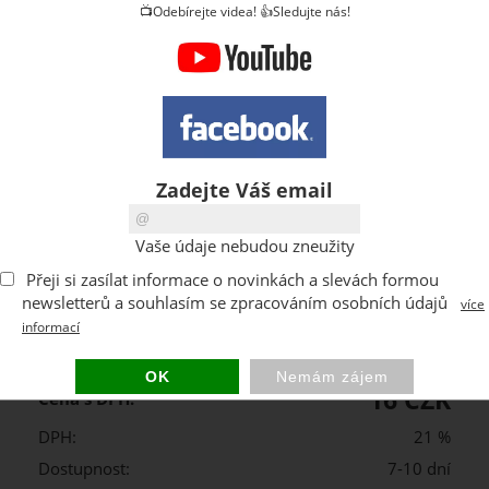
📺Odebírejte videa! 👍Sledujte nás!
Zadejte Váš email
Vaše údaje nebudou zneužity
m2
Přeji si zasílat informace o novinkách a slevách formou
newsletterů a souhlasím se zpracováním osobních údajů
více
informací
Kód:
MIRELON-2MM
Výrobce:
Ivpeko
16 CZK
Cena s DPH:
DPH:
21 %
Dostupnost:
7-10 dní