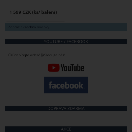
1 599 CZK
Zobrazit všechny novinky ...
YOUTUBE / FACEBOOK
📺Odebírejte videa! 👍Sledujte nás!
DOPRAVA ZDARMA
AKCE