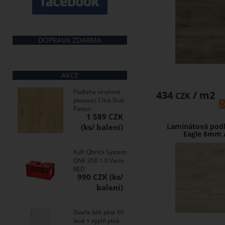
DOPRAVA ZDARMA
AKCE
Podlaha vinylová
434
/ m2
CZK
plovoucí Click Dub
Z
Patton
1 589 CZK
Laminátová pod
Eagle 8mm 
Kufr Qbrick System
ONE 350 1.0 Vario
RED
990 CZK
Dveře bílé plné 60
levé + výplň plná