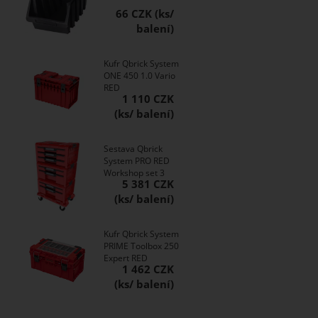
66 CZK
Kufr Qbrick System
ONE 450 1.0 Vario
RED
1 110 CZK
Sestava Qbrick
System PRO RED
Workshop set 3
5 381 CZK
Kufr Qbrick System
PRIME Toolbox 250
Expert RED
1 462 CZK