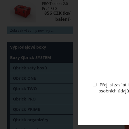
PRO Toolbox 2.0
Profi RED
856 CZK
Zobrazit všechny novinky ...
Výprodejové boxy
Boxy Qbrick SYSTEM
Qbrick sety boxů
Qbrick ONE
Přeji si zasíl
Qbrick TWO
osobních údajů
Qbrick PRO
Qbrick PRIME
Qbrick organizéry