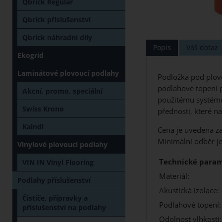
Qbrick Regular
Qbrick příslušenství
Qbrick náhradní díly
Popis
Váš dotaz
Ekogrid
Laminátové plovoucí podlahy
Podložka pod plovo
podlahové topení p
Akcní, promo, speciální
použitému systému 
Swiss Krono
přednosti, které n
Kaindl
Cena je uvedena z
Minimální odběr je
Vinylové plovoucí podlahy
Technické param
VIN IN Vinyl Flooring
Materiál:
Podlahy příslušenství
Akustická izolace:
Čističe, přípravky a
Podlahové topení:
příslušenství na podlahy
Odolnost vlhkosti: