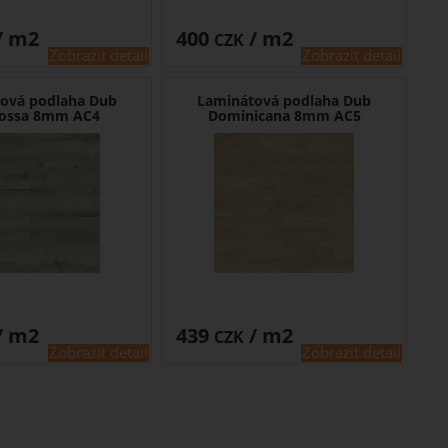
/ m2
400
/ m2
CZK
Zobrazit detail
Zobrazit detail
ová podlaha Dub
Laminátová podlaha Dub
gossa 8mm AC4
Dominicana 8mm AC5
/ m2
439
/ m2
CZK
Zobrazit detail
Zobrazit detail