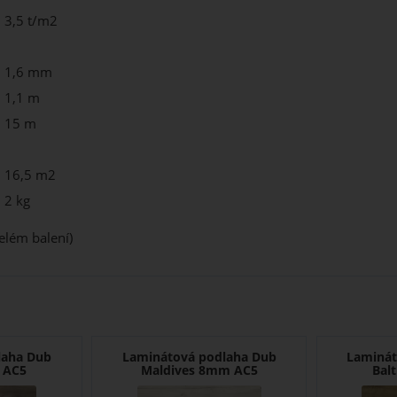
3,5 t/m2
1,6 mm
1,1 m
15 m
16,5 m2
2 kg
elém balení)
laha Dub
Laminátová podlaha Dub
Laminát
 AC5
Maldives 8mm AC5
Bal