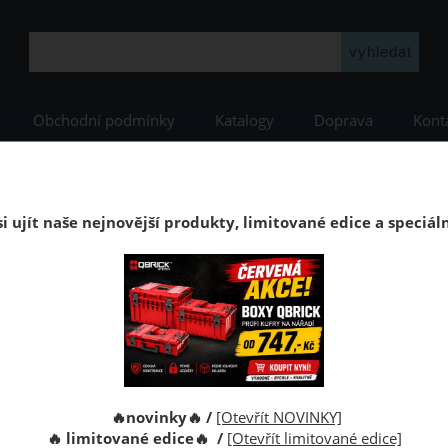
Obchodní podmínky
Katalogy
Doprava
Kont
enství
Podkladové a izolační materiály
THERMO podložka pro podlaho
THERMO podložka pod podlahy pro podl
i ujít naše nejnovější produkty, limitované edice a speciál
tloušťky 1,6mm určený na podlahové topení pod laminátové, dřev
u strukturou
Kolik m2 p
🔥novinky🔥 /
[Otevřít NOVINKY]
Obdržíte c
🔥 limitované edice🔥 /
[Otevřít limitované edice]