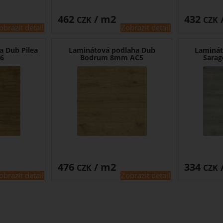
462
/ m2
432
CZK
CZK
obrazit detail
Zobrazit detail
a Dub Pilea
Laminátová podlaha Dub
Laminát
6
Bodrum 8mm AC5
Sara
476
/ m2
334
CZK
CZK
obrazit detail
Zobrazit detail