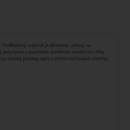
. Podkladový materiál je děrovaný, určený na
ý polystyren s uzavřenou buněčnou strukturou. Díky
čuje vysoký prostup tepla a přitom zachovává všechny