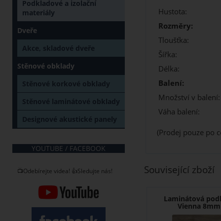
Podkladové a izolační
Hustota:
materiály
Rozměry:
Dveře
Tloušťka:
Akce, skladové dveře
Šířka:
Stěnové obklady
Délka:
Balení:
Stěnové korkové obklady
Množství v balení:
Stěnové laminátové obklady
Váha balení:
Designové akustické panely
(Prodej pouze po c
YOUTUBE / FACEBOOK
Související zboží
📺Odebírejte videa! 👍Sledujte nás!
Laminátová pod
Vienna 8mm