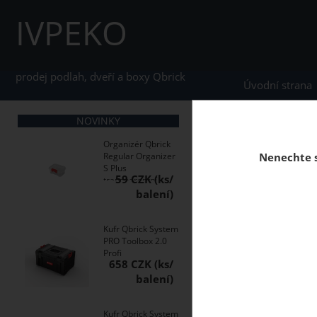
IVPEKO
prodej podlah, dveří a boxy Qbrick
Úvodní strana
NOVINKY
home
Podlahy přísluš
Organizér Qbrick
Regular Organizer
Nenechte s
S Plus
59 CZK
transparentní
Podkladový materiál 
s uzavřenou buněčno
Kufr Qbrick System
PRO Toolbox 2.0
Profi
658 CZK
Kufr Qbrick System