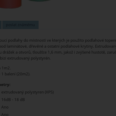
poslat známému
ucí podlahy do místností ve kterých je použito podlahové topení
od laminátové, dřevěné a ostatní podlahové krytiny. Extrudovan
drážek a otvorů, tloušťce 1,6 mm, jakož i zvýšené hustotě, zaru
abízí extrudovaný polystyrén.
a 1m2.
 1 balení (20m2).
etry:
extrudovaný polystyren (XPS)
16dB - 18 dB
Ano
Ano