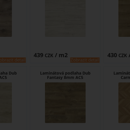
439
/ m2
430
CZK
CZK
obrazit detail
Zobrazit detail
laha Dub
Laminátová podlaha Dub
Laminát
AC5
Fantasy 8mm AC5
Car