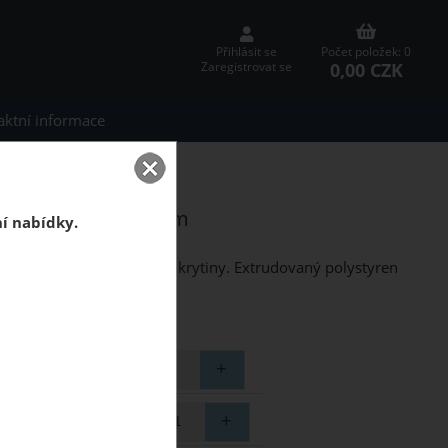
Přihlásit se
Počet položek: 0
0,00 CZK
Zaregistrovat se
aktní informace
vé topení 1,6 mm
ahové topení 1,6 mm
ní nabídky.
ěné a ostatní podlahové krytiny. Extrudovaný polystyren
otřebujete ?
elkem (balení)