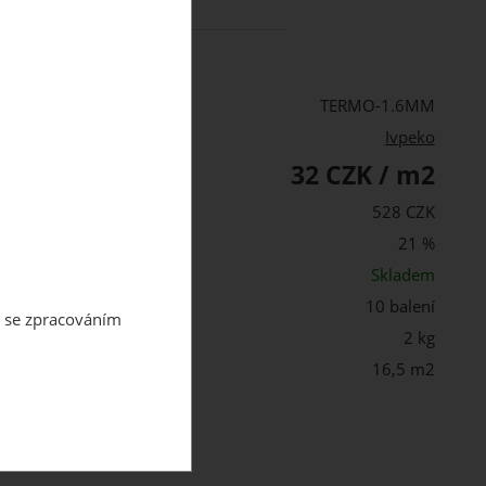
.50 m2
za
528.00 CZK
TERMO-1.6MM
Ivpeko
32 CZK / m2
PH:
alení s DPH:
528 CZK
21 %
st:
Skladem
10 balení
m se zpracováním
 balení:
2 kg
16,5 m2