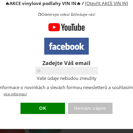
🔥
AKCE vinylové podlahy VIN IN
🔥
/
[Otevřít AKCE VIN IN]
Celkem
16
📺Odebírejte videa! 👍Sledujte nás!
Kód:
Výrobce:
Cena s D
Cena za b
Zadejte Váš email
DPH:
Dostupno
Vaše údaje nebudou zneužity
Sklad:
at informace o novinkách a slevách formou newsletterů a souhlasí
Hmotnost
více informací
Balení: