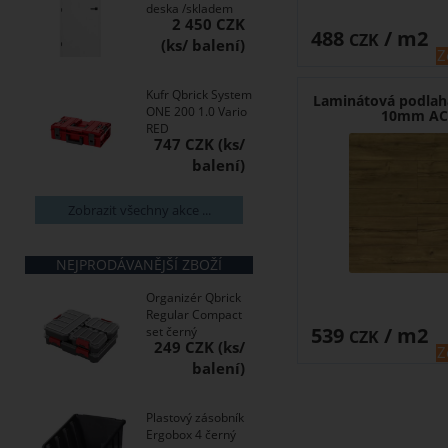
deska /skladem
2 450 CZK
488
/ m2
CZK
Z
Kufr Qbrick System
Laminátová podlah
ONE 200 1.0 Vario
10mm AC
RED
747 CZK
Zobrazit všechny akce ...
NEJPRODÁVANĚJŠÍ ZBOŽÍ
Organizér Qbrick
Regular Compact
539
/ m2
set černý
CZK
249 CZK
Z
Plastový zásobník
Ergobox 4 černý