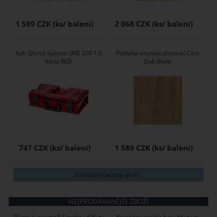
1 589 CZK
2 068 CZK
Kufr Qbrick System ONE 200 1.0
Podlaha vinylová plovoucí Click
Vario RED
Dub Blake
747 CZK
1 589 CZK
Zobrazit všechny akce ...
NEJPRODÁVANĚJŠÍ ZBOŽÍ