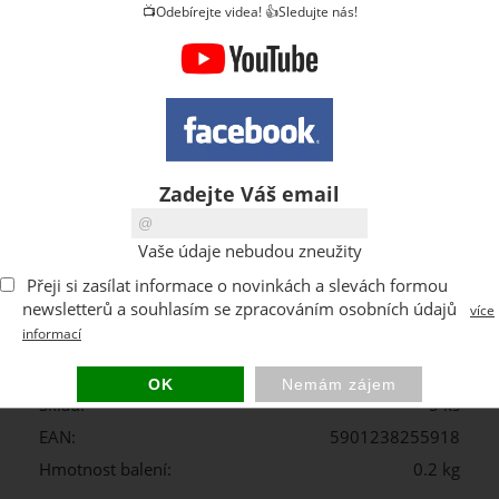
📺Odebírejte videa! 👍Sledujte nás!
ks
Zadejte Váš email
Kód:
Z255918PG001
Vaše údaje nebudou zneužity
Výrobce:
Qbrick System
Přeji si zasílat informace o novinkách a slevách formou
75 CZK
Cena s DPH:
newsletterů a souhlasím se zpracováním osobních údajů
více
informací
DPH:
21 %
Dostupnost:
Skladem
Sklad:
5 ks
EAN:
5901238255918
Hmotnost balení:
0.2 kg