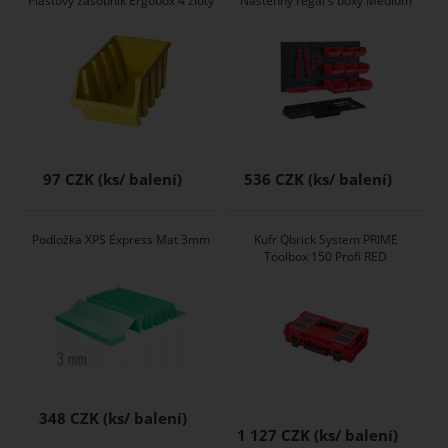
Plastový zásobník Ergobox 4 žlutý
Nástěnný regál s boxy Medium
97 CZK
536 CZK
Podložka XPS Express Mat 3mm
Kufr Qbrick System PRIME
Toolbox 150 Profi RED
348 CZK
1 127 CZK