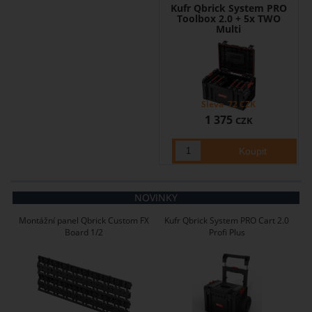
Kufr Qbrick System PRO
Toolbox 2.0 + 5x TWO
Multi
Sleva
72
CZK
1 375
CZK
NOVINKY
Montážní panel Qbrick Custom FX
Kufr Qbrick System PRO Cart 2.0
Board 1/2
Profi Plus