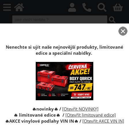
home
Boxy Qbrick SYSTEM
Qbrick PRO
Qbrick PRO Black
Přihrádka pro boxy PRO Toolbox
Nenechte si ujít naše nejnovější produkty, limitované
edice a speciální nabídky.
Přihrádka pro boxy Qbrick System PRO
Toolbox
Přihrádka pro boxy Qbrick System PRO Toolbox
umožňuje organizaci nářadí.
🔥novinky🔥 /
[Otevřít NOVINKY]
🔥 limitované edice🔥 /
[Otevřít limitované edice]
🔥
AKCE vinylové podlahy VIN IN
🔥
/
[Otevřít AKCE VIN IN]