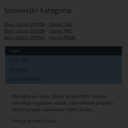
Související kategorie
Boxy Qbrick SYSTEM
-
Qbrick ONE
Boxy Qbrick SYSTEM
-
Qbrick TWO
Boxy Qbrick SYSTEM
-
Qbrick PRIME
Popis
HTML text
Váš dotaz
poslat známému
Přihrádka pro boxy Qbrick System PRO Toolbox
umožňuje organizaci nářadí. Odnímatelné přepážky
umožňují lepší uspořádání vnitřku krabic.
Cena je za sadu 2 kusů.