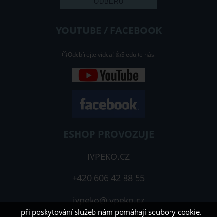
YOUTUBE / FACEBOOK
📺Odebírejte videa! 👍Sledujte nás!
ESHOP PROVOZUJE
IVPEKO.CZ
+420 606 42 88 55
ivpeko@ivpeko.cz
při poskytování služeb nám pomáhají soubory cookie.