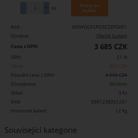
ks
Kód:
SKRWQCP2PD3CZEPG001
Výrobce:
Qbrick System
3 685 CZK
Cena s DPH:
DPH:
21 %
Sleva:
409 CZK
Původní cena s DPH:
4 095 CZK
Dostupnost:
Skladem
Sklad:
3 ks
EAN:
5901238261261
Hmotnost balení:
12 kg
Související kategorie