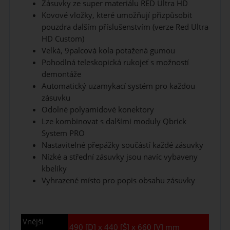
Zásuvky ze super materiálu RED Ultra HD
Kovové vložky, které umožňují přizpůsobit
pouzdra dalším příslušenstvím (verze Red Ultra
HD Custom)
Velká, 9palcová kola potažená gumou
Pohodlná teleskopická rukojeť s možností
demontáže
Automatický uzamykací systém pro každou
zásuvku
Odolné polyamidové konektory
Lze kombinovat s dalšími moduly Qbrick
System PRO
Nastavitelné přepážky součástí každé zásuvky
Nízké a střední zásuvky jsou navíc vybaveny
kbelíky
Vyhrazené místo pro popis obsahu zásuvky
Vnější
490 [D] x 440 [Š] x 660 [V] mm