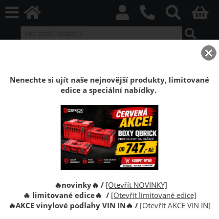
home
Boxy Qbrick SYSTEM
Qbrick PRO
Qbrick PRO Red HD
Kufr Qbrick System PRO Cart 2.0 Plus Drawer 3 RED
Nenechte si ujít naše nejnovější produkty, limitované
edice a speciální nabídky.
Kufr na nářadí s kolečky Qbrick System
PRO Cart 2.0 Plus Drawer 3 RED Ultra HD
Custom
Kufr na nářadí s kolečky Qbrick System PRO Cart 2.0
Drawer 3 RED Ultra HD Custom. Skříňka na nářadí na
kolečkách se zásuvkami.
🔥novinky🔥 /
[Otevřít NOVINKY]
🔥 limitované edice🔥 /
[Otevřít limitované edice]
🔥
AKCE vinylové podlahy VIN IN
🔥
/
[Otevřít AKCE VIN IN]