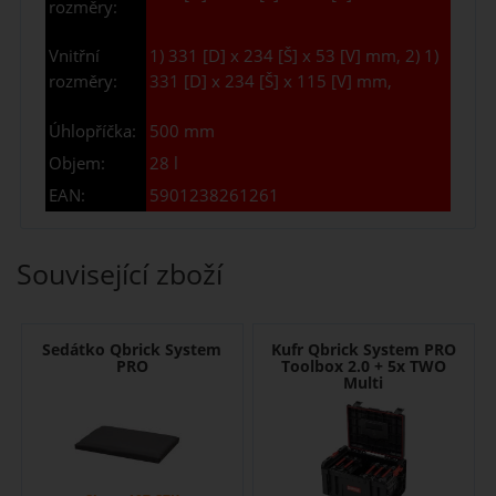
rozměry:
Vnitřní
1) 331 [D] x 234 [Š] x 53 [V] mm, 2)
1)
rozměry:
331 [D] x 234 [Š] x 115 [V] mm,
Úhlopříčka:
500 mm
Objem:
28 l
EAN:
5901238261261
Související zboží
Sedátko Qbrick System
Kufr Qbrick System PRO
PRO
Toolbox 2.0 + 5x TWO
Multi