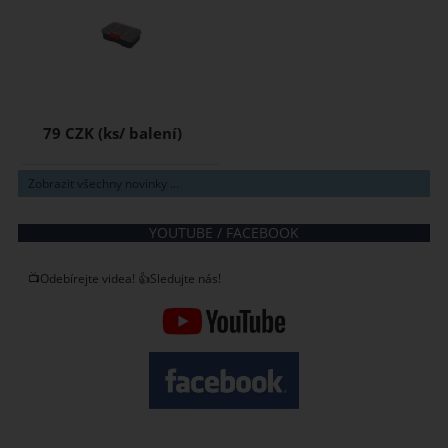
79 CZK
Zobrazit všechny novinky ...
YOUTUBE / FACEBOOK
📺Odebírejte videa! 👍Sledujte nás!