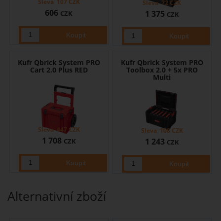
Sleva
107
CZK
Sleva
72
CZK
606
1 375
CZK
CZK
Kufr Qbrick System PRO
Kufr Qbrick System PRO
Cart 2.0 Plus RED
Toolbox 2.0 + 5x PRO
Multi
Sleva
447
CZK
Sleva
108
CZK
1 708
1 243
CZK
CZK
Alternativní zboží