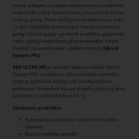
pevné uchopení a snadné manévrování na relativně
malé ploše. Velká 9palcová kola jsou pokryta silnou
vrstvou gumy, která zajišťuje bezproblémovou trakci
i v těch nejtěžších podmínkách. Pevné upevňovací
prvky a boční spojky vyrobené ze silného polyamidu
navíc zajišťují bezpečnost přepravovaného nářadí.
Produkt lze kombinovat s dalšími moduly
Qbrick
System PRO
.
RED ULTRA HD
je speciální edice produktů Qbrick
System PRO vyrobená z ultra odolného materiálu,
který je výjimečně odolný vůči mechanickému
poškození. Provedené rázové zkoušky potvrzují jeho
odolnost i v podmínkách pod 0 °C.
Vlastnosti produktu:
Automatický uzamykací systém pro každou
zásuvku
Kovová vodítka zásuvek