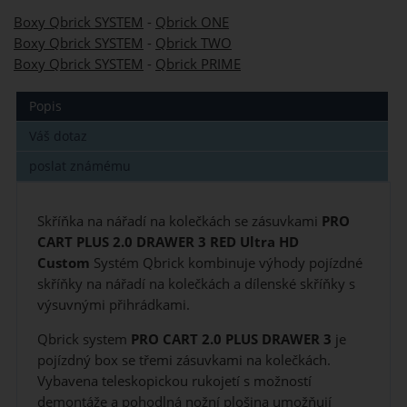
Boxy Qbrick SYSTEM
-
Qbrick ONE
Boxy Qbrick SYSTEM
-
Qbrick TWO
Boxy Qbrick SYSTEM
-
Qbrick PRIME
Popis
Váš dotaz
poslat známému
Skříňka na nářadí na kolečkách se zásuvkami
PRO
CART PLUS 2.0 DRAWER 3 RED Ultra HD
Custom
Systém Qbrick kombinuje výhody pojízdné
skříňky na nářadí na kolečkách a dílenské skříňky s
výsuvnými přihrádkami.
Qbrick system
PRO CART 2.0 PLUS DRAWER 3
je
pojízdný box se třemi zásuvkami na kolečkách.
Vybavena teleskopickou rukojetí s možností
demontáže a pohodlná nožní plošina umožňují