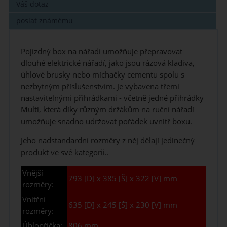
Váš dotaz
poslat známému
Pojízdný box na nářadí umožňuje přepravovat
dlouhé elektrické nářadí, jako jsou rázová kladiva,
úhlové brusky nebo míchačky cementu spolu s
nezbytným příslušenstvím. Je vybavena třemi
nastavitelnými přihrádkami - včetně jedné přihrádky
Multi, která díky různým držákům na ruční nářadí
umožňuje snadno udržovat pořádek uvnitř boxu.
Jeho nadstandardní rozměry z něj dělají jedinečný
produkt ve své kategorii..
Vnější
793 [D] x 385 [Š] x 322 [V] mm
rozměry:
Vnitřní
635 [D] x 245 [Š] x 230 [V] mm
rozměry:
Úhlopříčka:
806 mm