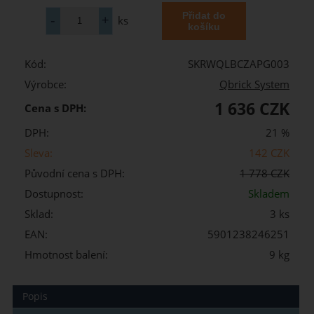
ks
Kód:
SKRWQLBCZAPG003
Výrobce:
Qbrick System
1 636 CZK
Cena s DPH:
DPH:
21 %
Sleva:
142 CZK
Původní cena s DPH:
1 778 CZK
Dostupnost:
Skladem
Sklad:
3 ks
EAN:
5901238246251
Hmotnost balení:
9 kg
Popis