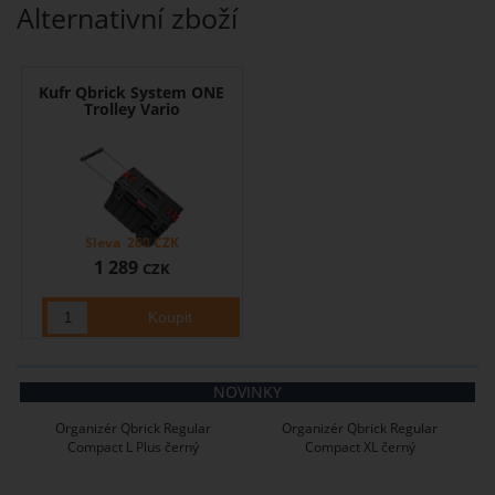
Alternativní zboží
Kufr Qbrick System ONE
Trolley Vario
Sleva
260
CZK
1 289
CZK
NOVINKY
Organizér Qbrick Regular
Organizér Qbrick Regular
Compact L Plus černý
Compact XL černý