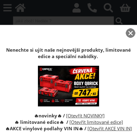
home
Boxy Qbrick SYSTEM
Qbrick ONE
Qbrick ONE Black
Kufr Qbrick System ONE Longer Basic
Nenechte si ujít naše nejnovější produkty, limitované
edice a speciální nabídky.
Kufr na nářadí s kolečky dlouhý Qbrick
Systém ONE Longer Basic
Pojízdný box na nářadí Qbrick System ONE Longer
Basic o objemu 50 litrů a úhlopříčka 806 mm.
🔥novinky🔥 /
[Otevřít NOVINKY]
🔥 limitované edice🔥 /
[Otevřít limitované edice]
🔥
AKCE vinylové podlahy VIN IN
🔥
/
[Otevřít AKCE VIN IN]