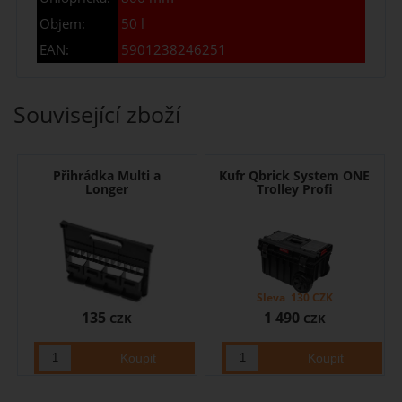
Objem:
50 l
EAN:
5901238246251
Související zboží
Přihrádka Multi a
Kufr Qbrick System ONE
Longer
Trolley Profi
Sleva
130
CZK
135
1 490
CZK
CZK