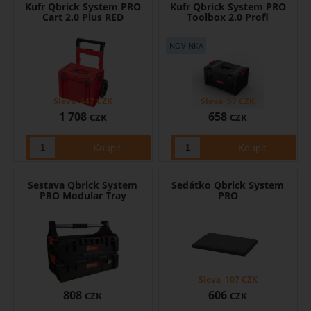
Kufr Qbrick System PRO
Kufr Qbrick System PRO
Cart 2.0 Plus RED
Toolbox 2.0 Profi
Sleva
447
CZK
Sleva
57
CZK
1 708
658
CZK
CZK
Sestava Qbrick System
Sedátko Qbrick System
PRO Modular Tray
PRO
Sleva
107
CZK
808
606
CZK
CZK