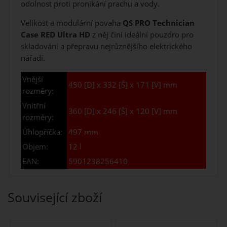
odolnost proti pronikání prachu a vody.
Velikost a modulární povaha
QS PRO Technician
Case RED Ultra HD
z něj činí ideální pouzdro pro
skladování a přepravu nejrůznějšího elektrického
nářadí.
Vnější
450 [D] x 332 [Š] x 171 [V] mm
rozměry:
Vnitřní
360 [D] x 246 [Š] x 120 [V] mm
rozměry:
Úhlopříčka:
497 mm
Objem:
12 l
EAN:
5901238256410
Související zboží