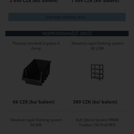
2 450 CZK
1 589 CZK
Zobrazit všechny akce ...
NEJPRODÁVANĚJŠÍ ZBOŽÍ
Plastový zásobník Ergobox 4
Skladový regál Shelving system
černý
60 LOW
66 CZK
380 CZK
Skladový regál Shelving system
Kufr Qbrick System PRIME
60 MIX
Toolbox 150 Profi RED