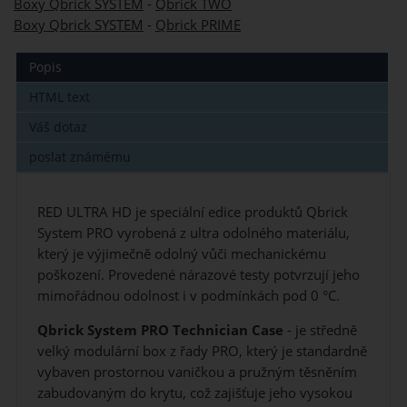
Boxy Qbrick SYSTEM
-
Qbrick TWO
Boxy Qbrick SYSTEM
-
Qbrick PRIME
Popis
HTML text
Váš dotaz
poslat známému
RED ULTRA HD je speciální edice produktů Qbrick
System PRO vyrobená z ultra odolného materiálu,
který je výjimečně odolný vůči mechanickému
poškození. Provedené nárazové testy potvrzují jeho
mimořádnou odolnost i v podmínkách pod 0 °C.
Qbrick System PRO Technician Case
- je středně
velký modulární box z řady PRO, který je standardně
vybaven prostornou vaničkou a pružným těsněním
zabudovaným do krytu, což zajišťuje jeho vysokou