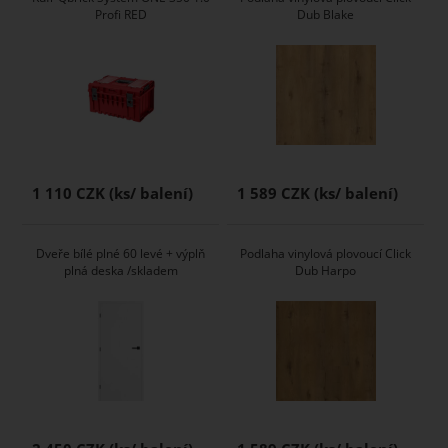
Profi RED
Dub Blake
1 110 CZK
1 589 CZK
Dveře bílé plné 60 levé + výplň
Podlaha vinylová plovoucí Click
plná deska /skladem
Dub Harpo