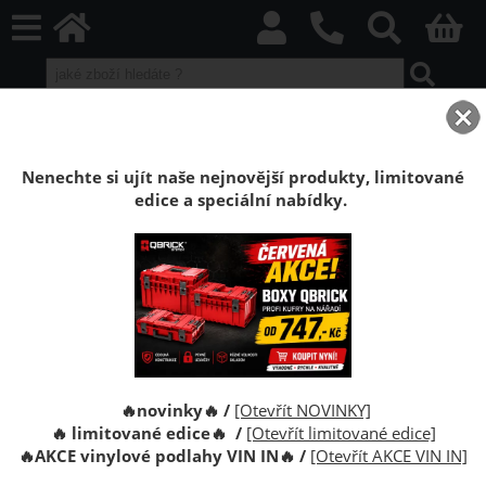
home
Boxy Qbrick SYSTEM
Qbrick PRO
Qbrick PRO Red HD
Kufr Qbrick System PRO Technician Case 2.0 RED
Nenechte si ujít naše nejnovější produkty, limitované
edice a speciální nabídky.
Kufr na nářadí Qbrick System PRO
Technician Case 2.0 RED Ultra HD Custom
Kufr na nářadí Qbrick System PRO Technician Case 2.0
RED Ultra HD Custom
🔥novinky🔥 /
[Otevřít NOVINKY]
🔥 limitované edice🔥 /
[Otevřít limitované edice]
🔥
AKCE vinylové podlahy VIN IN
🔥
/
[Otevřít AKCE VIN IN]