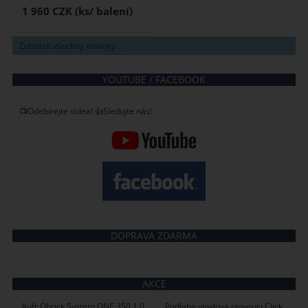
1 960 CZK
Zobrazit všechny novinky ...
YOUTUBE / FACEBOOK
📺Odebírejte videa! 👍Sledujte nás!
DOPRAVA ZDARMA
AKCE
Kufr Qbrick System ONE 350 1.0
Podlaha vinylová plovoucí Click