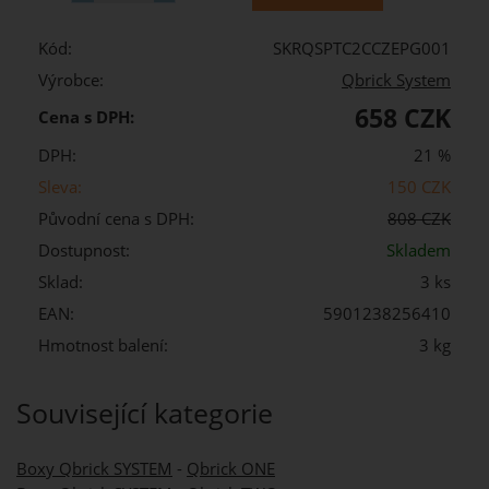
Kód:
SKRQSPTC2CCZEPG001
Výrobce:
Qbrick System
658 CZK
Cena s DPH:
DPH:
21 %
Sleva:
150 CZK
Původní cena s DPH:
808 CZK
Dostupnost:
Skladem
Sklad:
3 ks
EAN:
5901238256410
Hmotnost balení:
3 kg
Související kategorie
Boxy Qbrick SYSTEM
-
Qbrick ONE