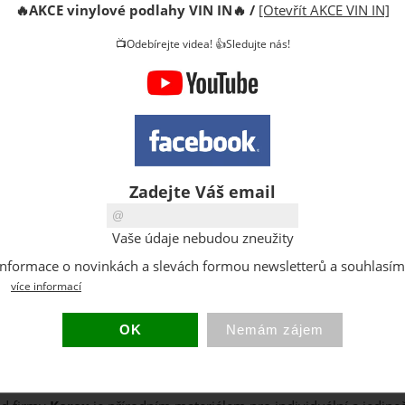
🔥
AKCE vinylové podlahy VIN IN
🔥
/
[Otevřít AKCE VIN IN]
Celkem
1.
📺Odebírejte videa! 👍Sledujte nás!
Kód:
Výrobce:
Cena s D
Cena za b
Zadejte Váš email
DPH:
Dostupno
Vaše údaje nebudou zneužity
Sklad:
at informace o novinkách a slevách formou newsletterů a souhlasí
Hmotnost
více informací
Balení:
Váš dotaz
poslat známému