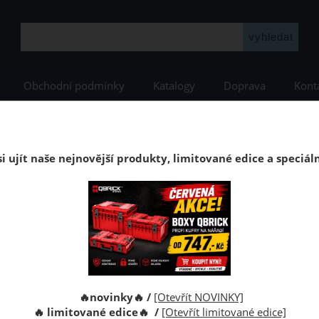
Obchodní podmínky
Katalogy
Doprava
Kont
dy
Stěnové korkové obklady
Korkové obklady Korex
Korkový obklad
Korkový stěnový dekorativní obklad
i ujít naše nejnovější produkty, limitované edice a speciál
těnu. Povrchová úprava: voskovaný. Korkový obklad je antistat
lní zvukovou izolaci.
Kolik m2 p
🔥novinky🔥 /
[Otevřít NOVINKY]
Obdržíte c
🔥 limitované edice🔥 /
[Otevřít limitované edice]