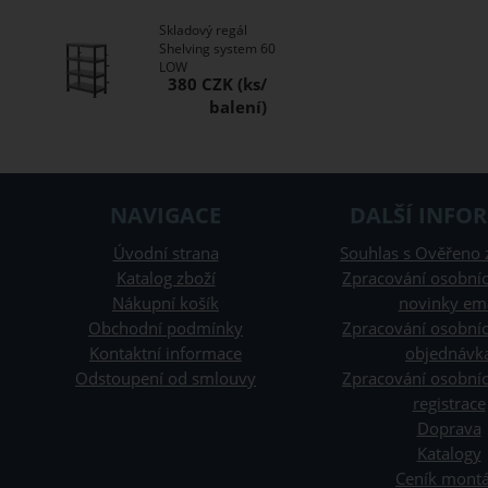
Skladový regál
Shelving system 60
LOW
380 CZK
NAVIGACE
DALŠÍ INFO
Úvodní strana
Souhlas s Ověřeno 
Katalog zboží
Zpracování osobníc
Nákupní košík
novinky em
Obchodní podmínky
Zpracování osobníc
Kontaktní informace
objednávk
Odstoupení od smlouvy
Zpracování osobníc
registrace
Doprava
Katalogy
Ceník montá