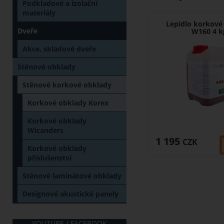
Podkladové a izolační
materiály
Lepidlo korkové
Dveře
W160 4 k
Akce, skladové dveře
Stěnové obklady
Stěnové korkové obklady
Korkové obklady Korex
Korkové obklady
Wicanders
1 195
CZK
Korkové obklady
příslušenství
Stěnové laminátové obklady
Designové akustické panely
YOUTUBE / FACEBOOK