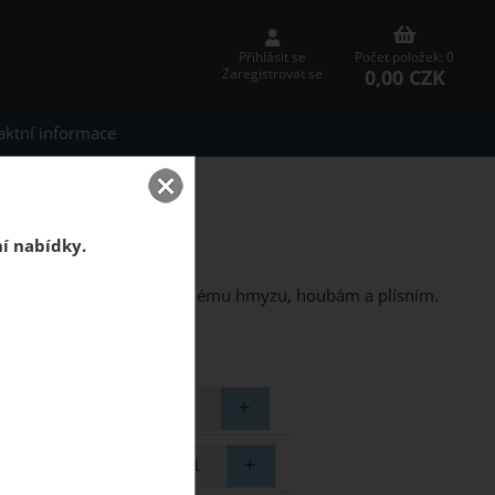
Přihlásit se
Počet položek: 0
0,00 CZK
Zaregistrovat se
aktní informace
 Exclusive Snow
 Exclusive Snow
ní nabídky.
ický, odolný vůči dřevokaznému hmyzu, houbám a plísním.
otřebujete ?
elkem (balení)