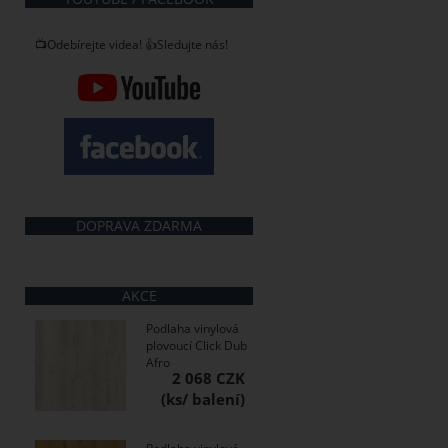
📺Odebírejte videa! 👍Sledujte nás!
DOPRAVA ZDARMA
AKCE
Podlaha vinylová
plovoucí Click Dub
Afro
2 068 CZK