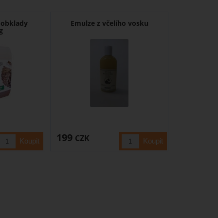
 obklady
Emulze z včelího vosku
g
199
CZK