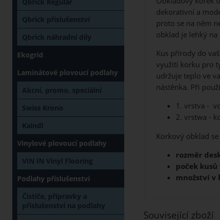
Obkladový korek 
Qbrick Regular
dekorativní a mode
Qbrick příslušenství
proto se na něm n
obklad je lehký na
Qbrick náhradní díly
Kus přírody do vaš
Ekogrid
využití korku pro t
Laminátové plovoucí podlahy
udržuje teplo ve va
nástěnka. Při použ
Akcní, promo, speciální
1. vrstva - v
Swiss Krono
2. vrstwa - 
Kaindl
Korkový obklad se
Vinylové plovoucí podlahy
rozměr desk
VIN IN Vinyl Flooring
poček kusů 
množství v 
Podlahy příslušenství
Čističe, přípravky a
příslušenství na podlahy
Související zboží