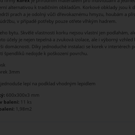
od firmy
Korex
je přírodním materiálem pro individuální a jedineč
rní alternativou k tradičním obkladům. Korkové obklady jsou k dis
edrží prach a je odolný vůči dřevokaznému hmyzu, houbám a plís
 údržbu, v případě potřeby pouze otřete vlhkým hadrem.
eho bytu. Skvělé vlastnosti korku nejsou vlastní jen podlahám, 
yto účely je nejen tepelná a zvuková izolace, ale i výborný vzhle
ši domácnosti. Díky jednoduché instalaci se korek v interiérech po
ití špendlíků nedojde k poškození povrchu.
osk
korek 3mm
 jednoduše lepí na podklad vhodným lepidlem
ý:
600x300x3 mm
v balení:
11 ks
balení:
1,98m2