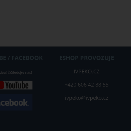
E / FACEBOOK
ESHOP PROVOZUJE
IVPEKO.CZ
dea! 👍Sledujte nás!
+420 606 42 88 55
ivpeko@ivpeko.cz