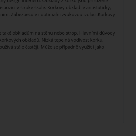
ný design interiéru. Obklady z korku jsou přirozeně
pozici v široké škále. Korkový obklad je antistatický,
ním. Zabezpečuje i optimální zvukovou izolaci.Korkový
ale také obkladům na stěnu nebo strop. Hlavními důvody
d korkových obkladů. Nízká tepelná vodivost korku,
užívá stále častěji. Může se případně využít i jako