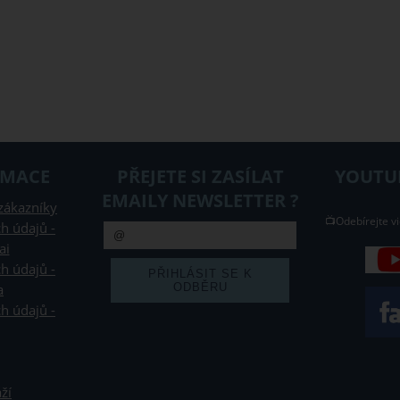
RMACE
PŘEJETE SI ZASÍLAT
YOUTUB
EMAILY NEWSLETTER ?
zákazníky
📺Odebírejte vi
h údajů -
ai
h údajů -
a
h údajů -
ží