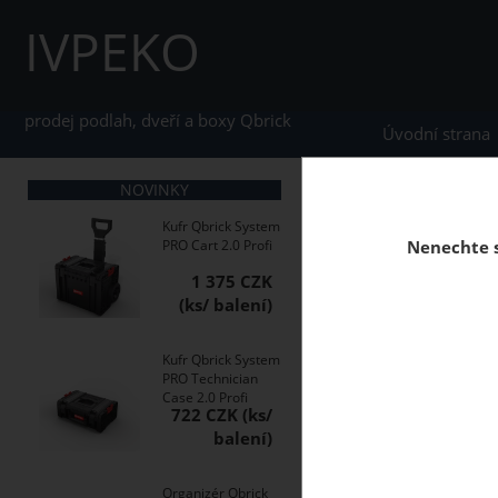
IVPEKO
prodej podlah, dveří a boxy Qbrick
Úvodní strana
NOVINKY
home
Stěnové obkla
Kufr Qbrick System
PRO Cart 2.0 Profi
Nenechte s
1 375 CZK
Korkové obklady na s
Zabezpečuje i optimá
Kufr Qbrick System
PRO Technician
Case 2.0 Profi
722 CZK
Organizér Qbrick