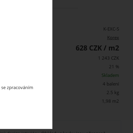
98 m2
za
1 243.00 CZK
K-EXC-S
Korex
628 CZK / m2
PH:
alení s DPH:
1 243 CZK
21 %
st:
Skladem
4 balení
m se zpracováním
 balení:
2.5 kg
1,98 m2