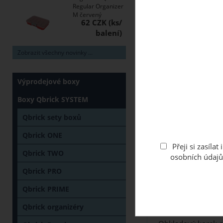
Regular Organizer
M červený
62 CZK
Zobrazit všechny novinky ...
Výprodejové boxy
Boxy Qbrick SYSTEM
Qbrick sety boxů
Qbrick ONE
Přeji si zasíl
Qbrick TWO
osobních údajů
Qbrick PRO
Qbrick PRIME
Popis
HTML text
Qbrick organizéry