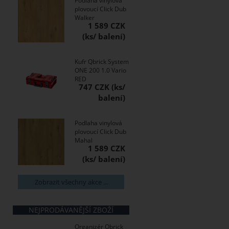
Podlaha vinylová
plovoucí Click Dub
Walker
1 589 CZK
Kufr Qbrick System
ONE 200 1.0 Vario
RED
747 CZK
Podlaha vinylová
plovoucí Click Dub
Mahal
1 589 CZK
Zobrazit všechny akce ...
NEJPRODÁVANĚJŠÍ ZBOŽÍ
Organizér Qbrick