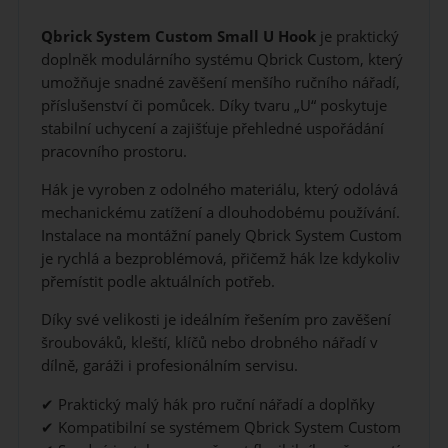
Qbrick System Custom Small U Hook
je praktický
doplněk modulárního systému Qbrick Custom, který
umožňuje snadné zavěšení menšího ručního nářadí,
příslušenství či pomůcek. Díky tvaru „U“ poskytuje
stabilní uchycení a zajišťuje přehledné uspořádání
pracovního prostoru.
Hák je vyroben z odolného materiálu, který odolává
mechanickému zatížení a dlouhodobému používání.
Instalace na montážní panely Qbrick System Custom
je rychlá a bezproblémová, přičemž hák lze kdykoliv
přemístit podle aktuálních potřeb.
Díky své velikosti je ideálním řešením pro zavěšení
šroubováků, kleští, klíčů nebo drobného nářadí v
dílně, garáži i profesionálním servisu.
✔ Praktický malý hák pro ruční nářadí a doplňky
✔ Kompatibilní se systémem Qbrick System Custom