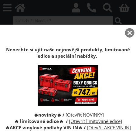
home
Boxy Qbrick SYSTEM
Qbrick příslušenství
Qbrick Let’s Custom
Hák Qbrick System Custom Small U Hook
Nenechte si ujít naše nejnovější produkty, limitované
edice a speciální nabídky.
Hák Qbrick System Custom Small U Hook
Malý hák Qbrick System Custom Small U Hook pro
zavěšení ručního nářadí a příslušenství. Kompatibilní s
panely Qbrick Custom, odolný a snadno
instalovatelný.
🔥novinky🔥 /
[Otevřít NOVINKY]
🔥 limitované edice🔥 /
[Otevřít limitované edice]
🔥
AKCE vinylové podlahy VIN IN
🔥
/
[Otevřít AKCE VIN IN]