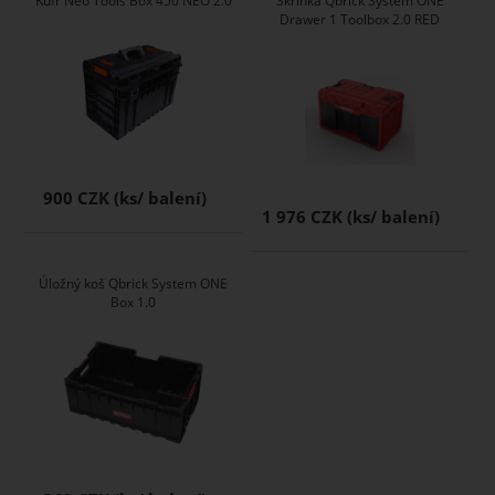
Kufr Neo Tools Box 450 NEO 2.0
Skříňka Qbrick System ONE
Drawer 1 Toolbox 2.0 RED
900 CZK
1 976 CZK
Úložný koš Qbrick System ONE
Box 1.0