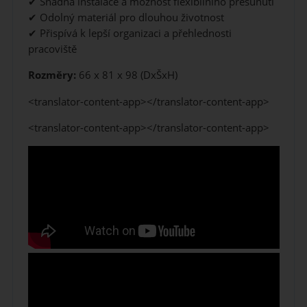
✔ Snadná instalace a možnost flexibilního přesunutí
✔ Odolný materiál pro dlouhou životnost
✔ Přispívá k lepší organizaci a přehlednosti
pracoviště
Rozměry:
66 x 81 x 98 (DxŠxH)
<translator-content-app></translator-content-app>
<translator-content-app></translator-content-app>