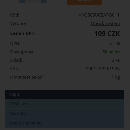
Kód:
HAKQSCSUCZAPG011
Výrobce:
Qbrick System
109 CZK
Cena s DPH:
DPH:
21 %
Dostupnost:
Skladem
Sklad:
2 ks
EAN:
5901238261926
Hmotnost balení:
1 kg
Popis
HTML text
Váš dotaz
poslat známému