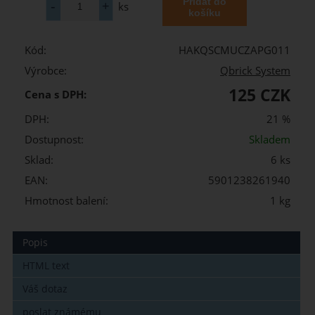
ks
Kód:
HAKQSCMUCZAPG011
Výrobce:
Qbrick System
125 CZK
Cena s DPH:
DPH:
21 %
Dostupnost:
Skladem
Sklad:
6 ks
EAN:
5901238261940
Hmotnost balení:
1 kg
Popis
HTML text
Váš dotaz
poslat známému