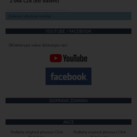
2 066 CZK
Zobrazit všechny novinky ...
YOUTUBE / FACEBOOK
📺Odebírejte videa! 👍Sledujte nás!
DOPRAVA ZDARMA
AKCE
Podlaha vinylová plovoucí Click
Podlaha vinylová plovoucí Click