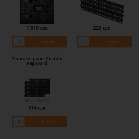
1 510
229
CZK
CZK
Montážní panel Custom
Pegboard
Sleva
35
CZK
314
CZK