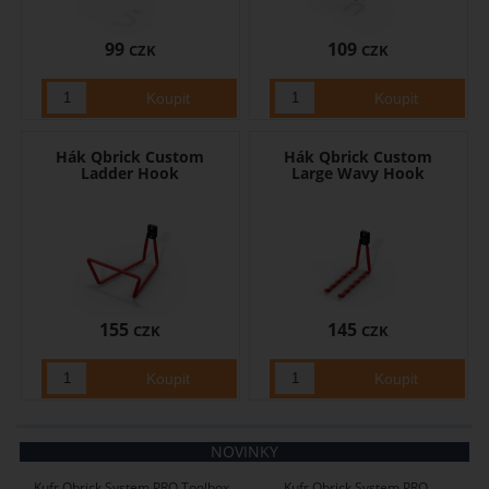
99
109
CZK
CZK
Hák Qbrick Custom
Hák Qbrick Custom
Ladder Hook
Large Wavy Hook
155
145
CZK
CZK
NOVINKY
Kufr Qbrick System PRO Toolbox
Kufr Qbrick System PRO