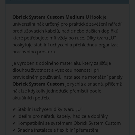
Qbrick System Custom Medium U Hook
je
univerzální hák určený pro praktické zavěšení nářadí,
prodlužovacích kabelů, hadic nebo dalších doplňků,
které potřebujete mít vždy po ruce. Díky tvaru „U“
poskytuje stabilní uchycení a přehlednou organizaci
pracovního prostoru.
Je vyroben z odolného materiálu, který zajišťuje
dlouhou životnost a vysokou nosnost i při
pravidelném používání. Instalace na montážní panely
Qbrick System Custom
je rychlá a snadná, přičemž
hák lze kdykoliv jednoduše přemístit podle
aktuálních potřeb.
✔ Stabilní uchycení díky tvaru „U“
✔ Ideální pro nářadí, kabely, hadice a doplňky
✔ Kompatibilní se systémem Qbrick System Custom
✔ Snadná instalace a flexibilní přemístění