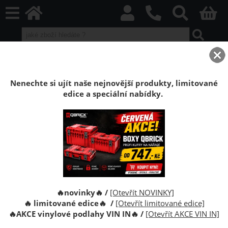
home
Boxy Qbrick SYSTEM
Qbrick příslušenství
Qbrick Let’s Custom
Hák Qbrick Custom Medium U Hook
Nenechte si ujít naše nejnovější produkty, limitované
edice a speciální nabídky.
Hák Qbrick System Custom Medium U
Hook
Střední hák Qbrick System Custom Medium U Hook
pro zavěšení nářadí, kabelů nebo příslušenství.
Kompatibilní s panely Qbrick Custom, odolný a
snadno přemístitelný.
🔥novinky🔥 /
[Otevřít NOVINKY]
🔥 limitované edice🔥 /
[Otevřít limitované edice]
🔥
AKCE vinylové podlahy VIN IN
🔥
/
[Otevřít AKCE VIN IN]