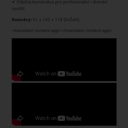
✔ Odolná konstrukce pro profesionální i domácí
využití
Rozměry:
61 x 142 x 118 (DxŠxH)
<translator-content-app></translator-content-app>