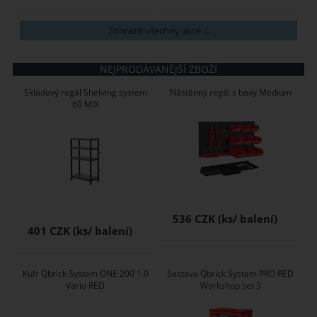
Zobrazit všechny akce ...
NEJPRODÁVANĚJŠÍ ZBOŽÍ
Skladový regál Shelving system
Nástěnný regál s boxy Medium
60 MIX
536 CZK
401 CZK
Kufr Qbrick System ONE 200 1.0
Sestava Qbrick System PRO RED
Vario RED
Workshop set 3