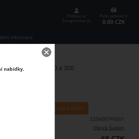
Přihlásit se
Počet položek: 0
0,00 CZK
Zaregistrovat se
aktní informace
100,200 a 300
olcase, PRO 100,200 a 300
ní nabídky.
balení
Z256007PG001
Qbrick System
68 CZK
PH: