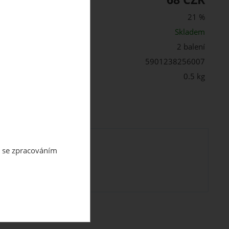
21 %
st:
Skladem
2 balení
5901238256007
 balení:
0.5 kg
m se zpracováním