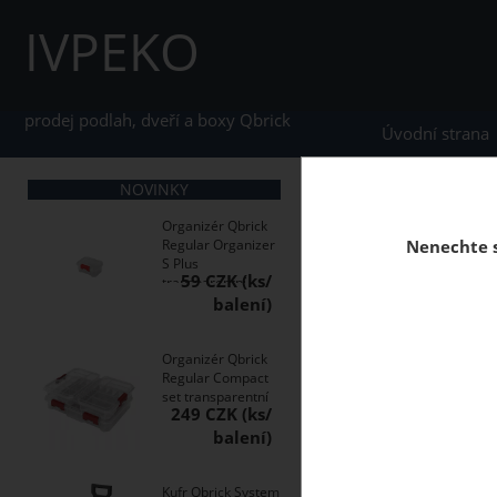
IVPEKO
prodej podlah, dveří a boxy Qbrick
Úvodní strana
NOVINKY
home
Boxy Qbrick S
Organizér Qbrick
Regular Organizer
Nenechte s
S Plus
59 CZK
transparentní
Uzavírací klipy Qbri
Organizér Qbrick
Regular Compact
set transparentní
249 CZK
Kufr Qbrick System