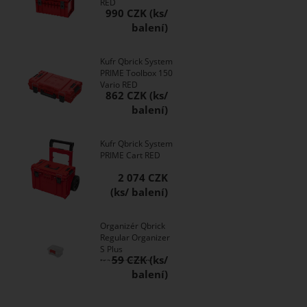
RED
990 CZK
Kufr Qbrick System
PRIME Toolbox 150
Vario RED
862 CZK
Kufr Qbrick System
PRIME Cart RED
2 074 CZK
Organizér Qbrick
Regular Organizer
S Plus
59 CZK
transparentní