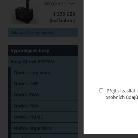
PRO Cart 2.0 Profi
1 375 CZK
Zobrazit všechny novinky ...
Výprodejové boxy
Boxy Qbrick SYSTEM
Popis
Váš dotaz
Qbrick sety boxů
Qbrick ONE
Uzavírací klipy Q
Přeji si zasíl
Qbrick TWO
osobních údajů
Balení:
2 ks (1 pár
Qbrick PRO
Qbrick PRIME
Qbrick organizéry