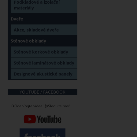
Podkladové a izolační
materiály
Dveře
Akce, skladové dveře
Stěnové obklady
Stěnové korkové obklady
Stěnové laminátové obklady
Designové akustické panely
YOUTUBE / FACEBOOK
📺Odebírejte videa! 👍Sledujte nás!