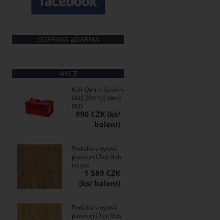
DOPRAVA ZDARMA
AKCE
Kufr Qbrick System
ONE 350 1.0 Vario
RED
990 CZK
Podlaha vinylová
plovoucí Click Dub
Harpo
1 589 CZK
Podlaha vinylová
plovoucí Click Dub