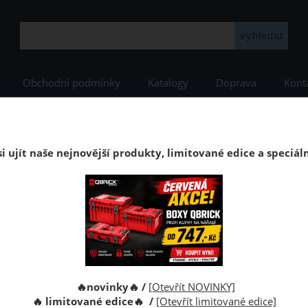
Obchodní podmínky
Katalogy
Doprava
Kont
YSTEM
Qbrick náhradní díly
Uzavírací klipy PRO Toolbox, Toolcase, PRO 
Uzavírací klipy Qbrick System PRO Toolbox, To
i ujít naše nejnovější produkty, limitované edice a speciál
ck System PRO Toolbox, Toolcase, PRO 100,200 a 300
Kód:
Výrobce:
🔥novinky🔥 /
[Otevřít NOVINKY]
🔥 limitované edice🔥 /
[Otevřít limitované edice]
Cena s D