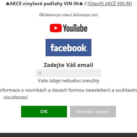
🔥
AKCE vinylové podlahy VIN IN
🔥
/
[Otevřít AKCE VIN IN]
DPH:
📺Odebírejte videa! 👍Sledujte nás!
Dostupno
Sklad:
EAN:
Hmotnost
Zadejte Váš email
poslat známému
Vaše údaje nebudou zneužity
brick System PRO Toolbox, Toolcase, PRO 100,200 a 300
at informace o novinkách a slevách formou newsletterů a souhlasí
více informací
)