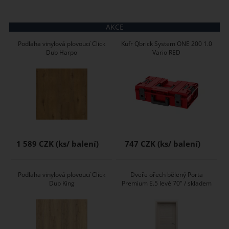
AKCE
Podlaha vinylová plovoucí Click
Kufr Qbrick System ONE 200 1.0
Dub Harpo
Vario RED
1 589 CZK
747 CZK
Podlaha vinylová plovoucí Click
Dveře ořech bělený Porta
Dub King
Premium E.5 levé 70" / skladem