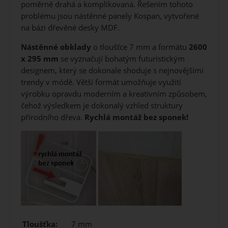
poměrně drahá a komplikovaná. Řešením tohoto
problému jsou nástěnné panely Kospan, vytvořené
na bázi dřevěné desky MDF.
Nástěnné obklady
o tloušťce 7 mm a formátu
2600
x 295 mm
se vyznačují bohatým futuristickým
designem, který se dokonale shoduje s nejnovějšími
trendy v módě. Větší formát umožňuje využití
výrobku opravdu moderním a kreativním způsobem,
čehož výsledkem je dokonalý vzhled struktury
přírodního dřeva.
Rychlá montáž bez sponek!
Tloušťka:
7 mm