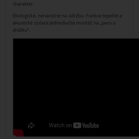
charakter.
Ekologické, nenáročné na údržbu. Funkce tepelné a
akustické izolace.Jednoduchá montáž na „pero a
drážku“.