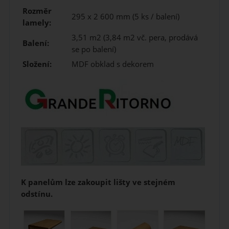
Rozměr
295 x 2 600 mm (5 ks / balení)
lamely:
3,51 m2 (3,84 m2 vč. pera, prodává
Balení:
se po balení)
Složení:
MDF obklad s dekorem
K panelům lze zakoupit lišty ve stejném
odstínu.