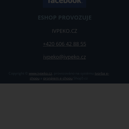
ESHOP PROVOZUJE
IVPEKO.CZ
+420 606 42 88 55
ivpeko@ivpeko.cz
Copyright ©
www.ivpeko.cz
,
provozováno na systému
tvorba e-
shopu
a
pronájem e-shopu
Shop5.cz