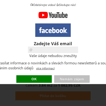
📺Odebírejte videa! 👍Sledujte nás!
Zadejte Váš email
Vaše údaje nebudou zneužity
i zasílat informace o novinkách a slevách formou newsletterů a so
Kolik m2 potřebujete ?
áním osobních údajů
více informací
Obdržíte celkem (balení)
Celkem
3.84 m2
za
1 082.95 CZK