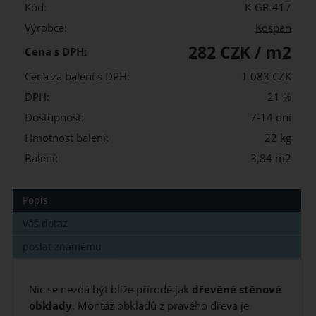
Kód:
K-GR-417
Výrobce:
Kospan
282 CZK / m2
Cena s DPH:
Cena za balení s DPH:
1 083 CZK
DPH:
21 %
Dostupnost:
7-14 dní
Hmotnost balení:
22 kg
Balení:
3,84 m2
Popis
Váš dotaz
poslat známému
Nic se nezdá být blíže přírodě jak
dřevěné stěnové
obklady
. Montáž obkladů z pravého dřeva je