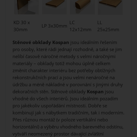
KD 30 x
LC
LL
LP 3x30mm
30mm
12x12mm
25x25mm
Stěnové obklady Kospan
jsou ideálním řešením
pro osoby, které rádi jednají rozhodně, a také se jim
nelíbí časově náročné metody s velmi náročnými
materiály – obklady totiž mohou úplně celkem
změnit charakter interiéru bez potřeby obtížných
rekonstrukčních prací a jsou velmi nenáročné na
údržbu a méně nákladné v porovnání s jinými druhy
dekoračních stěn. Stěnové obklady
Kospan
jsou
vhodné do všech interiérů. Jsou ideálním pozadím
pro jakékoliv uspořádání místnosti. Dobře se
kombinují jak s nábytkem tradičním, tak i moderním.
Přes různou montáž (v poloze vertikální nebo
horizontální) a výběru vhodného barevného odstínu,
vytváří neomezený prostor dávající zvláštní