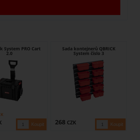
ck System PRO Cart
Sada kontejnerů QBRICK
2.0
System číslo 3
ZK
268
K
CZK