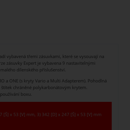
dí vybavená třemi zásuvkami, které se vysouvají na
rze zásuvky Expert je vybavena 9 nastavitelnými
 malého dílenského příslušenství.
O a ONE (s kryty Vario a Multi Adapterem). Pohodlná
pro štítek chráněné polykarbonátovým krytem.
používání boxu.
47 [Š] x 53 [V] mm, 3) 342 [D] x 247 [Š] x 53 [V] mm