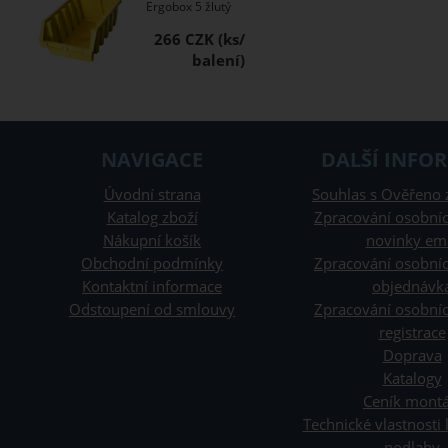
Ergobox 5 žlutý
266 CZK
NAVIGACE
DALŠÍ INFO
Úvodní strana
Souhlas s Ověřeno 
Katalog zboží
Zpracování osobníc
Nákupní košík
novinky em
Obchodní podmínky
Zpracování osobníc
Kontaktní informace
objednávk
Odstoupení od smlouvy
Zpracování osobníc
registrace
Doprava
Katalogy
Ceník montá
Technické vlastnosti
podlahy