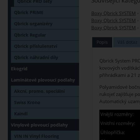
Související katego
Qbrick PRO sety
Qbrick PRIME
Boxy Qbrick SYSTEM
-
Boxy Qbrick SYSTEM
-
Qbrick organizéry
Boxy Qbrick SYSTEM
-
Qbrick Regular
Popis
Váš dotaz
Qbrick příslušenství
Qbrick náhradní díly
Qbrick System PRO 
kovových vodítkách
Ekogrid
přihrádkami a 21 z
Laminátové plovoucí podlahy
Polyamidové boční
Akcní, promo, speciální
rukojeť zajišťuje 
Automatický uzamy
Swiss Krono
Kaindl
Vnější rozměry:
Vnitřní rozměry:
Vinylové plovoucí podlahy
Úhlopříčka:
VIN IN Vinyl Flooring