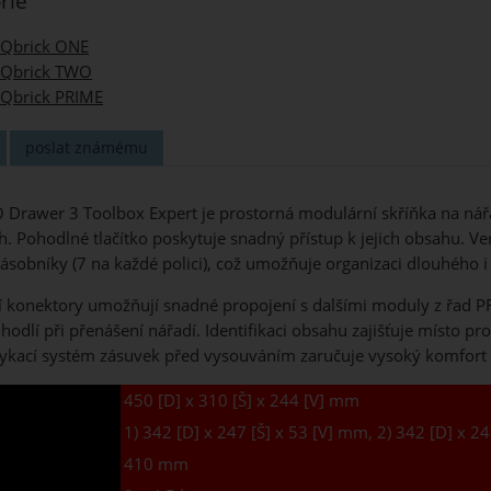
rie
Qbrick ONE
Qbrick TWO
Qbrick PRIME
poslat známému
Drawer 3 Toolbox Expert je prostorná modulární skříňka na nářa
. Pohodlné tlačítko poskytuje snadný přístup k jejich obsahu. Ve
ásobníky (7 na každé polici), což umožňuje organizaci dlouhého i
 konektory umožňují snadné propojení s dalšími moduly z řad PR
pohodlí při přenášení nářadí. Identifikaci obsahu zajišťuje místo 
kací systém zásuvek před vysouváním zaručuje vysoký komfort 
450 [D] x 310 [Š] x 244 [V] mm
1) 342 [D] x 247 [Š] x 53 [V] mm, 2) 342 [D] x 2
410 mm