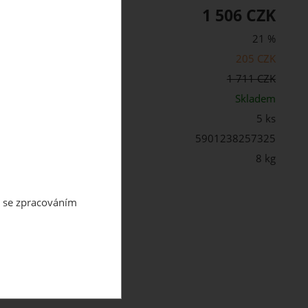
1 506 CZK
PH:
21 %
205 CZK
cena s DPH:
1 711 CZK
st:
Skladem
5 ks
5901238257325
 balení:
8 kg
m se zpracováním