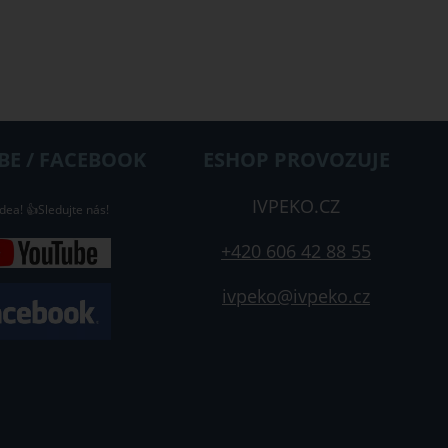
E / FACEBOOK
ESHOP PROVOZUJE
IVPEKO.CZ
dea! 👍Sledujte nás!
+420 606 42 88 55
ivpeko@ivpeko.cz