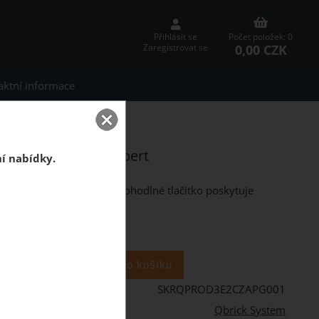
Přihlásit se
Počet položek: 0
0,00 CZK
Zaregistrovat se
aktní informace
er 3 Toolbox 2.0 Expert
r 3 Toolbox 2.0 Expert
ní nabídky.
ární skříňka na nářadí. Pohodlné tlačítko poskytuje
ks
SKRQPROD3E2CZAPG001
Qbrick System