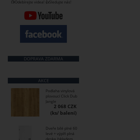
📺Odebírejte videa! 👍Sledujte nás!
DOPRAVA ZDARMA
AKCE
Podlaha vinylová
plovoucí Click Dub
Jangle
2 068 CZK
Dveře bílé plné 60
levé + výplň plná
deska /skladem