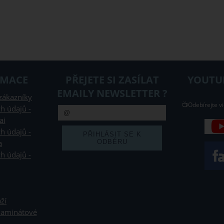
RMACE
PŘEJETE SI ZASÍLAT
YOUTUB
EMAILY NEWSLETTER ?
zákazníky
📺Odebírejte vi
h údajů -
ai
h údajů -
a
h údajů -
ží
 laminátové