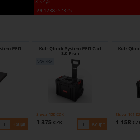
3 x 4,5 l
5901238257325
ystem PRO
Kufr Qbrick System PRO Cart
Kufr Qbri
2.0 Profi
Sleva
120
CZK
Sleva
101
C
1 375
1 158
CZK
CZ