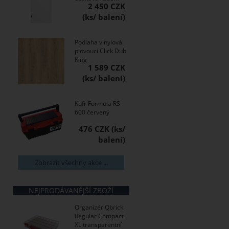
2 450 CZK
Podlaha vinylová
plovoucí Click Dub
King
1 589 CZK
Kufr Formula RS
600 červený
476 CZK
Zobrazit všechny akce ...
NEJPRODÁVANĚJŠÍ ZBOŽÍ
Organizér Qbrick
Regular Compact
XL transparentní