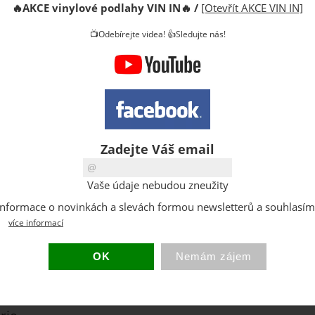
🔥
AKCE vinylové podlahy VIN IN
🔥
/
[Otevřít AKCE VIN IN]
Cena s D
📺Odebírejte videa! 👍Sledujte nás!
DPH:
Sleva:
Původní 
Dostupno
Sklad:
EAN:
Zadejte Váš email
Hmotnost
Vaše údaje nebudou zneužity
at informace o novinkách a slevách formou newsletterů a souhlasí
více informací