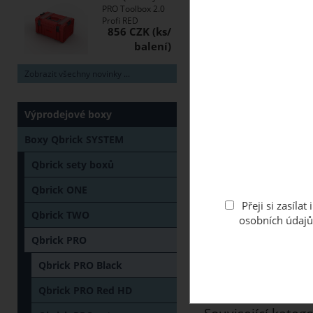
PRO Toolbox 2.0
Profi RED
856 CZK
Zobrazit všechny novinky ...
Výprodejové boxy
Boxy Qbrick SYSTEM
Qbrick sety boxů
Qbrick ONE
Přeji si zasíl
Qbrick TWO
osobních údajů
Qbrick PRO
Qbrick PRO Black
Qbrick PRO Red HD