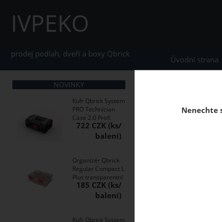
IVPEKO
prodej podlah, dveří a boxy Qbrick
Úvodní strana
NOVINKY
home
Boxy Qbrick S
Kufr Qbrick System
PRO Technician
Nenechte s
Case 2.0 Profi
722 CZK
Skříňka na nářadí Qb
snadný přístup k jeji
Organizér Qbrick
Regular Compact L
Plus transparentní
185 CZK
Kufr Qbrick System