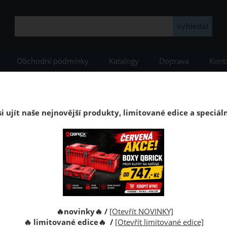
Obchodní podmínky
Katalogy
Doprava
Kont
YSTEM
Qbrick PRO
Qbrick PRO Black
Skřínka Qbrick System PRO Draw
Skříňka na nářadí Qbrick Systém PRO Drawe
i ujít naše nejnovější produkty, limitované edice a speciál
rick Systém PRO Drawer 3 Toolbox 2.0 Expert je prostorná, modul
ch obsahu.
Kód:
🔥novinky🔥 /
[Otevřít NOVINKY]
Výrobce:
🔥 limitované edice🔥 /
[Otevřít limitované edice]