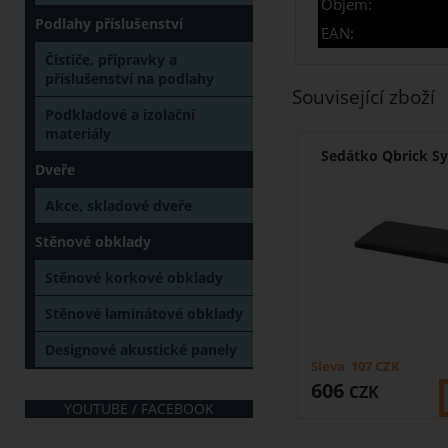
Objem:
Podlahy příslušenství
EAN:
Čističe, přípravky a
příslušenství na podlahy
Související zboží
Podkladové a izolační
materiály
Sedátko Qbrick S
Dveře
Akce, skladové dveře
Stěnové obklady
Stěnové korkové obklady
Stěnové laminátové obklady
Designové akustické panely
Sleva
107
CZK
606
CZK
YOUTUBE / FACEBOOK