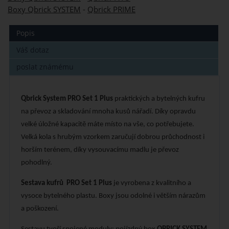
Boxy Qbrick SYSTEM
-
Qbrick PRIME
Popis
Váš dotaz
poslat známému
Qbrick System PRO Set 1 Plus
praktických a bytelných kufru
na převoz a skladování mnoha kusů nářadí. Díky opravdu
velké úložné kapacitě máte místo na vše, co potřebujete.
Velká kola s hrubým vzorkem zaručují dobrou průchodnost i
horším terénem, díky vysouvacímu madlu je převoz
pohodlný.
Sestava kufrů
PRO Set 1 Plus
je vyrobena z kvalitního a
vysoce bytelného plastu. Boxy jsou odolné i větším nárazům
a poškození.