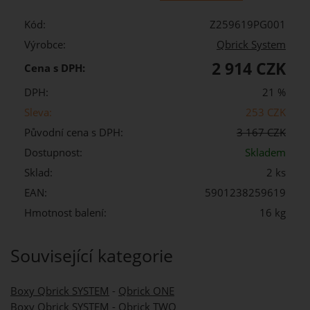
Kód:
Z259619PG001
Výrobce:
Qbrick System
2 914 CZK
Cena s DPH:
DPH:
21 %
Sleva:
253 CZK
Původní cena s DPH:
3 167 CZK
Dostupnost:
Skladem
Sklad:
2 ks
EAN:
5901238259619
Hmotnost balení:
16 kg
Související kategorie
Boxy Qbrick SYSTEM
-
Qbrick ONE
Boxy Qbrick SYSTEM
-
Qbrick TWO