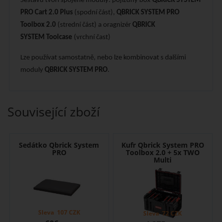
Sestavu tvoří spojené moduly: pojízdný box
QBRICK SYSTEM
PRO Cart 2.0 Plus
(spodní část),
QBRICK SYSTEM PRO
Toolbox 2.0
(strední část) a oragnizér
QBRICK
SYSTEM Toolcase
(vrchní čast)
Lze používat samostatně, nebo lze kombinovat s dalšími
moduly
QBRICK SYSTEM PRO
.
Související zboží
Sedátko Qbrick System
Kufr Qbrick System PRO
PRO
Toolbox 2.0 + 5x TWO
Multi
Sleva
107
CZK
Sleva
72
CZK