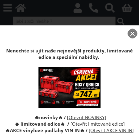
home
Boxy Qbrick SYSTEM
Qbrick sety boxů
Qbrick sety Black
Sestava Qbrick System PRO Set 1 Plus
Nenechte si ujít naše nejnovější produkty, limitované
edice a speciální nabídky.
Sestava Qbrick System PRO Set 1 2.0 Plus
Qbrick System PRO Set 1 Plus je sada kufrů na nářadí.
Sestava tří kufrů na pojízdné základně.
🔥novinky🔥 /
[Otevřít NOVINKY]
🔥 limitované edice🔥 /
[Otevřít limitované edice]
🔥
AKCE vinylové podlahy VIN IN
🔥
/
[Otevřít AKCE VIN IN]