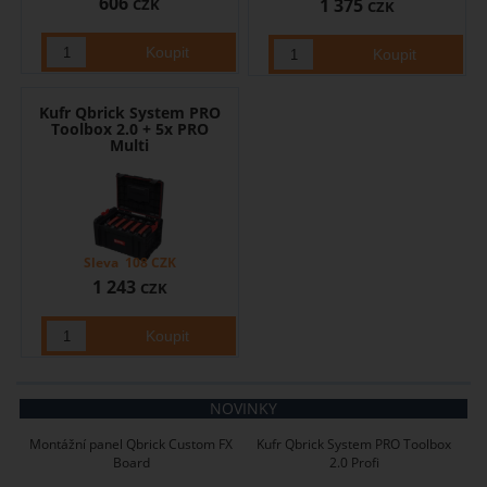
606
1 375
CZK
CZK
Kufr Qbrick System PRO
Toolbox 2.0 + 5x PRO
Multi
Sleva
108
CZK
1 243
CZK
NOVINKY
Montážní panel Qbrick Custom FX
Kufr Qbrick System PRO Toolbox
Board
2.0 Profi