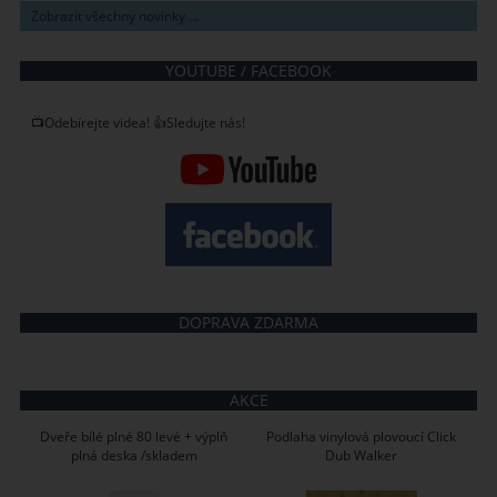
Zobrazit všechny novinky ...
YOUTUBE / FACEBOOK
📺Odebírejte videa! 👍Sledujte nás!
DOPRAVA ZDARMA
AKCE
Dveře bílé plné 80 levé + výplň
Podlaha vinylová plovoucí Click
plná deska /skladem
Dub Walker