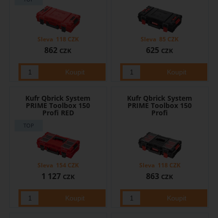
Sleva
118
CZK
Sleva
85
CZK
862
625
CZK
CZK
Kufr Qbrick System
Kufr Qbrick System
PRIME Toolbox 150
PRIME Toolbox 150
Profi RED
Profi
Sleva
154
CZK
Sleva
118
CZK
1 127
863
CZK
CZK