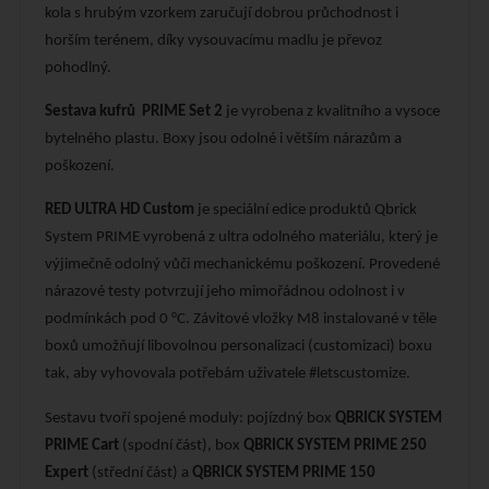
kola s hrubým vzorkem zaručují dobrou průchodnost i
horším terénem, díky vysouvacímu madlu je převoz
pohodlný.
Sestava kufrů
PRIME Set 2
je vyrobena z kvalitního a vysoce
bytelného plastu. Boxy jsou odolné i větším nárazům a
poškození.
RED ULTRA HD Custom
je speciální edice produktů Qbrick
System PRIME vyrobená z ultra odolného materiálu, který je
výjimečně odolný vůči mechanickému poškození. Provedené
nárazové testy potvrzují jeho mimořádnou odolnost i v
podmínkách pod 0 °C. Závitové vložky M8 instalované v těle
boxů umožňují libovolnou personalizaci (customizaci) boxu
tak, aby vyhovovala potřebám uživatele #letscustomize.
Sestavu tvoří spojené moduly: pojízdný box
QBRICK SYSTEM
PRIME Cart
(spodní část), box
QBRICK SYSTEM PRIME 250
Expert
(střední část) a
QBRICK SYSTEM PRIME 150