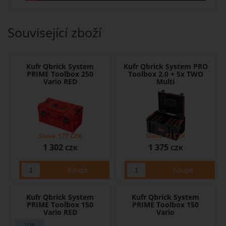
Související zboží
Kufr Qbrick System
Kufr Qbrick System PRO
PRIME Toolbox 250
Toolbox 2.0 + 5x TWO
Vario RED
Multi
Sleva
177
CZK
Sleva
72
CZK
1 302
1 375
CZK
CZK
Kufr Qbrick System
Kufr Qbrick System
PRIME Toolbox 150
PRIME Toolbox 150
Vario RED
Vario