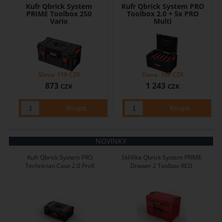
Kufr Qbrick System
Kufr Qbrick System PRO
PRIME Toolbox 250
Toolbox 2.0 + 5x PRO
Vario
Multi
Sleva
119
CZK
Sleva
108
CZK
873
1 243
CZK
CZK
NOVINKY
Kufr Qbrick System PRO
Skříňka Qbrick System PRIME
Technician Case 2.0 Profi
Drawer 2 Toolbox RED