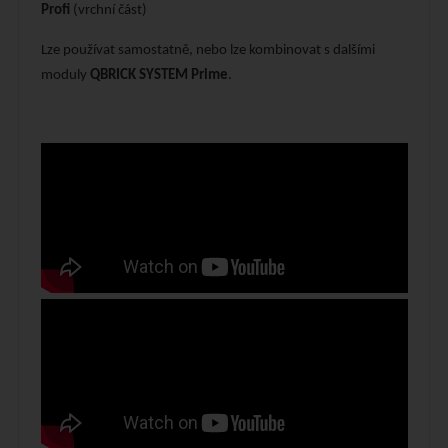
Profi
(vrchní část)
Lze používat samostatně, nebo lze kombinovat s dalšími
moduly
QBRICK SYSTEM Prime
.