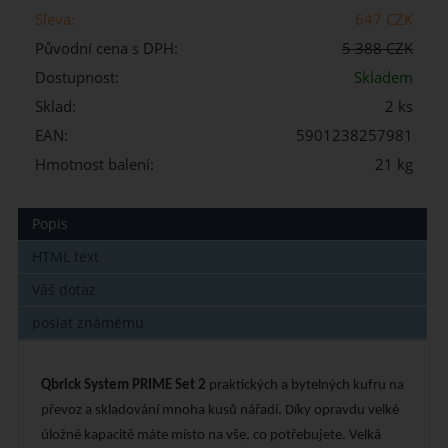
Sleva:
647 CZK
Původní cena s DPH:
5 388 CZK
Dostupnost:
Skladem
Sklad:
2 ks
EAN:
5901238257981
Hmotnost balení:
21 kg
Popis
HTML text
Váš dotaz
poslat známému
Qbrick System PRIME Set 2
praktických a bytelných kufru na
převoz a skladování mnoha kusů nářadí. Díky opravdu velké
úložné kapacitě máte místo na vše, co potřebujete. Velká