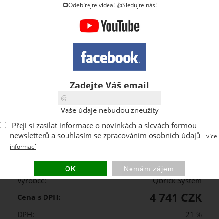
📺Odebírejte videa! 👍Sledujte nás!
Zadejte Váš email
Vaše údaje nebudou zneužity
Přeji si zasílat informace o novinkách a slevách formou
newsletterů a souhlasím se zpracováním osobních údajů
ks
více
informací
Kód:
Z257981PG001
Výrobce:
Qbrick System
4 741 CZK
Cena s DPH:
DPH:
21 %