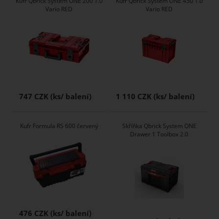
Kufr Qbrick System ONE 200 1.0
Kufr Qbrick System ONE 450 1.0
Vario RED
Vario RED
747 CZK
1 110 CZK
Kufr Formula RS 600 červený
Skříňka Qbrick System ONE
Drawer 1 Toolbox 2.0
476 CZK