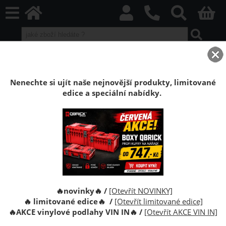
home
Boxy Qbrick SYSTEM
Qbrick sety boxů
Qbrick sety Red HD
Sestava Qbrick System PRIME Set 2 RED
Nenechte si ujít naše nejnovější produkty, limitované
edice a speciální nabídky.
Sestava Qbrick System PRIME Set 2 RED
ULTRA HD Custom
Qbrick System Prime Set 2 je sada kufrů na nářadí.
Sestava tří kufrů na pojízdné základně.
🔥novinky🔥 /
[Otevřít NOVINKY]
🔥 limitované edice🔥 /
[Otevřít limitované edice]
🔥
AKCE vinylové podlahy VIN IN
🔥
/
[Otevřít AKCE VIN IN]