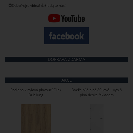
📺Odebírejte videa! 👍Sledujte nás!
DOPRAVA ZDARMA
AKCE
Podlaha vinylová plovoucí Click
Dveře bílé plné 80 levé + výplň
Dub King
plná deska /skladem