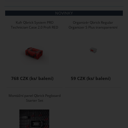
NOVINKY
Kufr Qbrick System PRO
Organizér Qbrick Regular
Technician Case 2.0 Profi RED
Organizer S Plus transparentní
768 CZK
59 CZK
Montážní panel Qbrick Pegboard
Starter Set