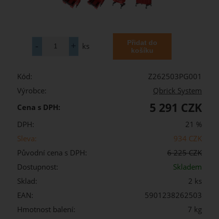
ks
Kód:
Z262503PG001
Výrobce:
Qbrick System
5 291 CZK
Cena s DPH:
DPH:
21 %
Sleva:
934 CZK
Původní cena s DPH:
6 225 CZK
Dostupnost:
Skladem
Sklad:
2 ks
EAN:
5901238262503
Hmotnost balení:
7 kg