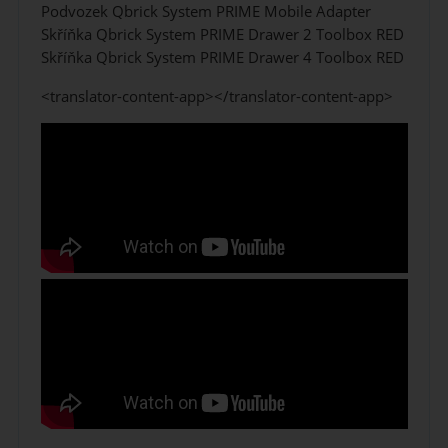
Podvozek Qbrick System PRIME Mobile Adapter
Skříňka Qbrick System PRIME Drawer 2 Toolbox RED
Skříňka Qbrick System PRIME Drawer 4 Toolbox RED
<translator-content-app></translator-content-app>