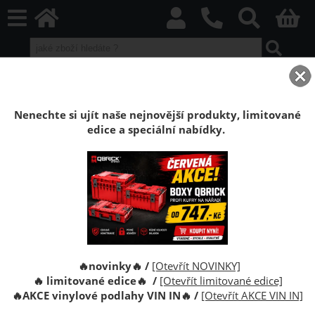
home
Boxy Qbrick SYSTEM
Qbrick PRIME
Qbrick PRIME Red HD
Sestava Qbrick System PRIME Workshop Drawers SET 1
Nenechte si ujít naše nejnovější produkty, limitované
edice a speciální nabídky.
Sestava Qbrick System boxů PRIME
Workshop Drawers SET 2
Profesionální sestava Qbrick System PRIME Workshop
Drawers SET 1 se zásuvkami pro přehledné uložení
nářadí. Modulární řešení kompatibilní se systémem
Qbrick PRIME.
🔥novinky🔥 /
[Otevřít NOVINKY]
🔥 limitované edice🔥 /
[Otevřít limitované edice]
🔥
AKCE vinylové podlahy VIN IN
🔥
/
[Otevřít AKCE VIN IN]