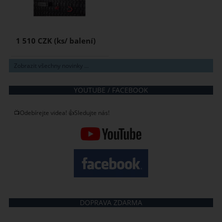
1 510 CZK
Zobrazit všechny novinky ...
YOUTUBE / FACEBOOK
📺Odebírejte videa! 👍Sledujte nás!
DOPRAVA ZDARMA