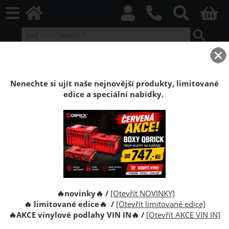
home
Boxy Qbrick SYSTEM
Qbrick příslušenství
Rukojeť boxů TWO
Nenechte si ujít naše nejnovější produkty, limitované
edice a speciální nabídky.
Rukojeť boxů Qbrick System TWO
QBRICK SYSTEM rukojeť boxů TWO
🔥novinky🔥 /
[Otevřít NOVINKY]
🔥 limitované edice🔥 /
[Otevřít limitované edice]
🔥
AKCE vinylové podlahy VIN IN
🔥
/
[Otevřít AKCE VIN IN]