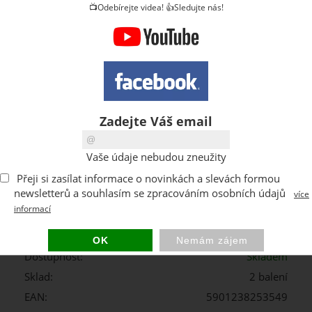
📺Odebírejte videa! 👍Sledujte nás!
Zadejte Váš email
balení
Vaše údaje nebudou zneužity
Kód:
Z253549PG001
Přeji si zasílat informace o novinkách a slevách formou
Výrobce:
Qbrick System
newsletterů a souhlasím se zpracováním osobních údajů
více
83 CZK
informací
Cena s DPH:
DPH:
21 %
Dostupnost:
Skladem
Sklad:
2 balení
EAN:
5901238253549