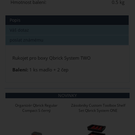
Hmotnost balení:
0.5 kg
Popis
Váš dotaz
poslat známému
Rukojet pro boxy Qbrick System TWO
Balení:
1 ks madlo + 2 čep
NOVINKY
Organizér Qbrick Regular
Zásobníky Custom Toolbox Shelf
Compact S černý
Set Qbrick System ONE