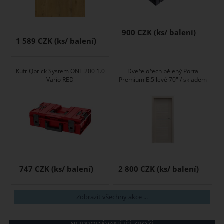
900 CZK
1 589 CZK
Kufr Qbrick System ONE 200 1.0
Dveře ořech bělený Porta
Vario RED
Premium E.5 levé 70" / skladem
747 CZK
2 800 CZK
Zobrazit všechny akce ...