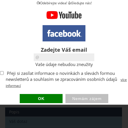
📺Odebírejte videa! 👍Sledujte nás!
ks
Kód:
K-KD
Zadejte Váš email
Výrobce:
Kospan
125 CZK
Cena s DPH:
Vaše údaje nebudou zneužity
DPH:
21 %
Přeji si zasílat informace o novinkách a slevách formou
Dostupnost:
7-14 dní
newsletterů a souhlasím se zpracováním osobních údajů
více
informací
Sklad:
0 ks
Hmotnost balení:
0.5 kg
Popis
Váš dotaz