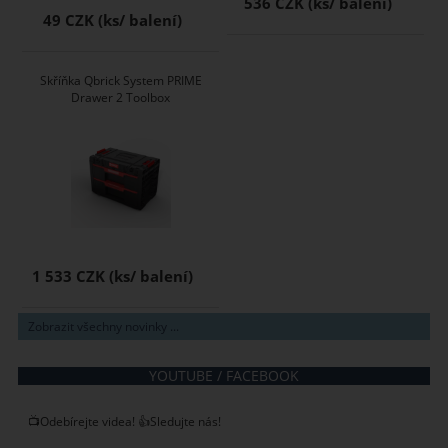
536 CZK
49 CZK
Skříňka Qbrick System PRIME
Drawer 2 Toolbox
1 533 CZK
Zobrazit všechny novinky ...
YOUTUBE / FACEBOOK
📺Odebírejte videa! 👍Sledujte nás!