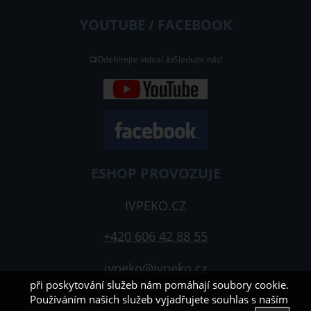
YOUTUBE / FACEBOOK
📺Odebírejte videa! 👍Sledujte nás!
ESHOP PROVOZUJE
IVPEKO.CZ
+420 606 42 88 55
ivpeko@ivpeko.cz
při poskytování služeb nám pomáhají soubory cookie.
Používáním našich služeb vyjadřujete souhlas s naším
Copyright ©
www.ivpeko.cz
,
provozováno na systému
tvorba e-