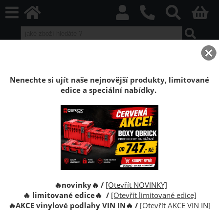
home
Stěnové obklady
Stěnové laminátové obklady
Laminátové obklady příslušenství
Rohová lišta Kospan KD
Nenechte si ujít naše nejnovější produkty, limitované
edice a speciální nabídky.
Rohová lišta Kospan KD
Originál lišta LDF pro laminátový obklad Kospan,
rozměr 30 x 30 mm. Vnitřní roh.
🔥novinky🔥 /
[Otevřít NOVINKY]
🔥 limitované edice🔥 /
[Otevřít limitované edice]
🔥
AKCE vinylové podlahy VIN IN
🔥
/
[Otevřít AKCE VIN IN]