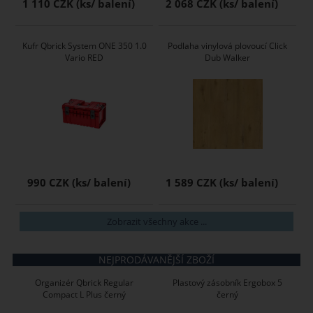
1 110 CZK
2 068 CZK
Kufr Qbrick System ONE 350 1.0
Podlaha vinylová plovoucí Click
Vario RED
Dub Walker
990 CZK
1 589 CZK
Zobrazit všechny akce ...
NEJPRODÁVANĚJŠÍ ZBOŽÍ
Organizér Qbrick Regular
Plastový zásobník Ergobox 5
Compact L Plus černý
černý