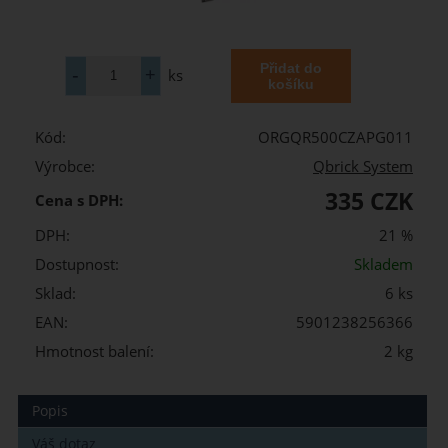
ks
Kód:
ORGQR500CZAPG011
Výrobce:
Qbrick System
335 CZK
Cena s DPH:
DPH:
21 %
Dostupnost:
Skladem
Sklad:
6 ks
EAN:
5901238256366
Hmotnost balení:
2 kg
Popis
Váš dotaz