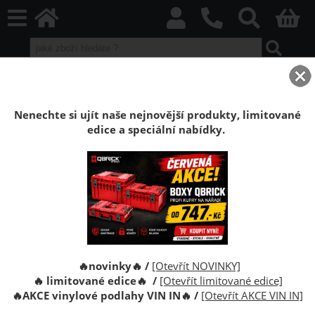
home
Boxy Qbrick SYSTEM
Qbrick Regular
Organizéry Regular
Organizér Qbrick Regular 500
Nenechte si ujít naše nejnovější produkty, limitované
edice a speciální nabídky.
Organizér Qbrick Systém Regular
Organizer 500
Velký a odolný organizér Qbrick Regular 500 s
prostorným úložným prostorem a vyjímatelnými
přihrádkami. Ideální pro uspořádání nářadí a
drobných dílů.
🔥novinky🔥 /
[Otevřít NOVINKY]
🔥 limitované edice🔥 /
[Otevřít limitované edice]
🔥
AKCE vinylové podlahy VIN IN
🔥
/
[Otevřít AKCE VIN IN]