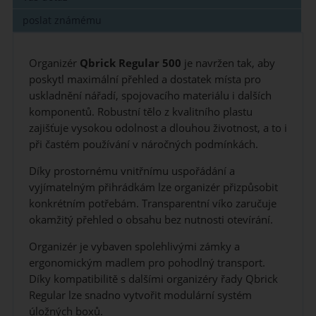
poslat známému
Organizér
Qbrick Regular 500
je navržen tak, aby
poskytl maximální přehled a dostatek místa pro
uskladnění nářadí, spojovacího materiálu i dalších
komponentů. Robustní tělo z kvalitního plastu
zajišťuje vysokou odolnost a dlouhou životnost, a to i
při častém používání v náročných podmínkách.
Díky prostornému vnitřnímu uspořádání a
vyjímatelným přihrádkám lze organizér přizpůsobit
konkrétním potřebám. Transparentní víko zaručuje
okamžitý přehled o obsahu bez nutnosti otevírání.
Organizér je vybaven spolehlivými zámky a
ergonomickým madlem pro pohodlný transport.
Díky kompatibilitě s dalšími organizéry řady Qbrick
Regular lze snadno vytvořit modulární systém
úložných boxů.