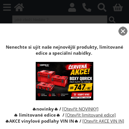
home
Boxy Qbrick SYSTEM
Qbrick PRO
Qbrick PRO Red HD
Organizér Qbrick System PRO 100 RED
Nenechte si ujít naše nejnovější produkty, limitované
edice a speciální nabídky.
Organizér nářadí Qbrick System PRO 100
RED Ultra HD Custom
Qbrick System PRO Organizer 100 je nejkompaktnější
model z řady PRO pro organizovaní nářadí, šroubů
nebo spojovacího materiálu.
🔥novinky🔥 /
[Otevřít NOVINKY]
🔥 limitované edice🔥 /
[Otevřít limitované edice]
🔥
AKCE vinylové podlahy VIN IN
🔥
/
[Otevřít AKCE VIN IN]