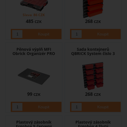
Sleva
86
CZK
485
268
CZK
CZK
Pěnová výplň MFI
Sada kontejnerů
Obrick Organizér PRO
QBRICK System číslo 3
99
268
CZK
CZK
Plastový zásobník
Plastový zásobník
Ergobox 5 červený
Ergobox 4 žlutý