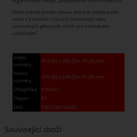
ergonomická rukojeť, polyamidové boční konektory.
Velmi bohatá je také výbava, která se skládá podle
verze z 8 kbelíků v různých velikostech nebo
vícevrstvých pěnových vložek pro individuální
uspořádání.
Vnější
452 [D] x 296 [Š] x 79 [V] mm
rozměry:
Vnitřní
395 [D] x 240 [Š] x 47 [V] mm
rozměry:
Úhlopříčka:
470 mm
Objem:
5 l
EAN:
5901238256465
Související zboží