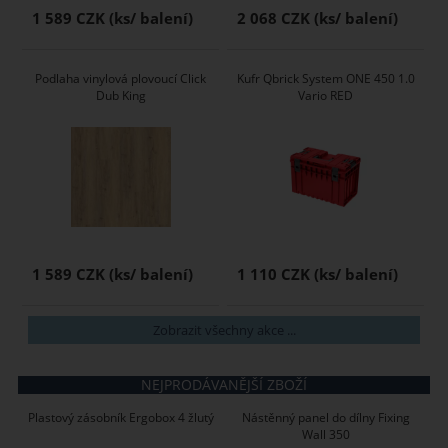
1 589 CZK
2 068 CZK
Podlaha vinylová plovoucí Click
Kufr Qbrick System ONE 450 1.0
Dub King
Vario RED
1 589 CZK
1 110 CZK
Zobrazit všechny akce ...
NEJPRODÁVANĚJŠÍ ZBOŽÍ
Plastový zásobník Ergobox 4 žlutý
Nástěnný panel do dílny Fixing
Wall 350