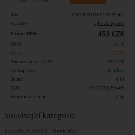
Kód:
ORGQPRO100CZEPG001
Výrobce:
Qbrick System
453 CZK
Cena s DPH:
DPH:
21 %
Sleva:
113 CZK
Původní cena s DPH:
566 CZK
Dostupnost:
Skladem
Sklad:
6 ks
EAN:
5901238256465
Hmotnost balení:
2 kg
Související kategorie
Boxy Qbrick SYSTEM
-
Qbrick ONE