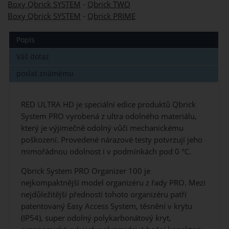
Boxy Qbrick SYSTEM
-
Qbrick TWO
Boxy Qbrick SYSTEM
-
Qbrick PRIME
Popis
Váš dotaz
poslat známému
RED ULTRA HD je speciální edice produktů Qbrick
System PRO vyrobená z ultra odolného materiálu,
který je výjimečně odolný vůči mechanickému
poškození. Provedené nárazové testy potvrzují jeho
mimořádnou odolnost i v podmínkách pod 0 °C.
Qbrick System PRO Organizer 100 je
nejkompaktnější model organizéru z řady PRO. Mezi
nejdůležitější přednosti tohoto organizéru patří
patentovaný Easy Access System, těsnění v krytu
(IP54), super odolný polykarbonátový kryt,