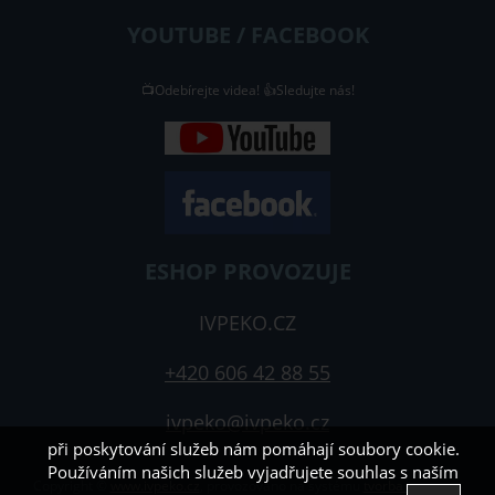
YOUTUBE / FACEBOOK
📺Odebírejte videa! 👍Sledujte nás!
ESHOP PROVOZUJE
IVPEKO.CZ
+420 606 42 88 55
ivpeko@ivpeko.cz
při poskytování služeb nám pomáhají soubory cookie.
Používáním našich služeb vyjadřujete souhlas s naším
Copyright ©
www.ivpeko.cz
,
provozováno na systému
tvorba e-