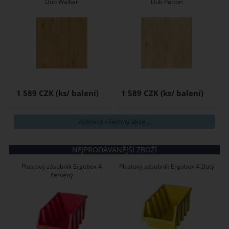
Dub Walker
Dub Patton
1 589 CZK
1 589 CZK
Zobrazit všechny akce ...
NEJPRODÁVANĚJŠÍ ZBOŽÍ
Plastový zásobník Ergobox 4
Plastový zásobník Ergobox 4 žlutý
červený