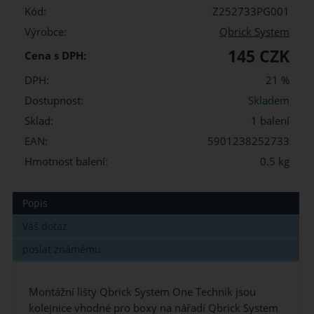
Kód:
Z252733PG001
Výrobce:
Qbrick System
145 CZK
Cena s DPH:
DPH:
21 %
Dostupnost:
Skladem
Sklad:
1 balení
EAN:
5901238252733
Hmotnost balení:
0.5 kg
Popis
Váš dotaz
poslat známému
Montážní lišty Qbrick System One Technik jsou
kolejnice vhodné pro boxy na nářadí Qbrick System