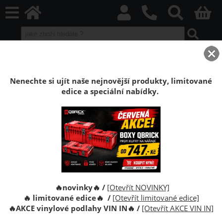
home
Boxy Qbrick SYSTEM
Qbrick příslušenství
Montážní lišty boxů One Technik
Nenechte si ujít naše nejnovější produkty, limitované
edice a speciální nabídky.
Montážní lišty boxů Qbrick System ONE
Technik
QBRICK SYSTEM montážní lišty boxů One Technik
🔥novinky🔥 /
[Otevřít NOVINKY]
🔥 limitované edice🔥 /
[Otevřít limitované edice]
🔥
AKCE vinylové podlahy VIN IN
🔥
/
[Otevřít AKCE VIN IN]