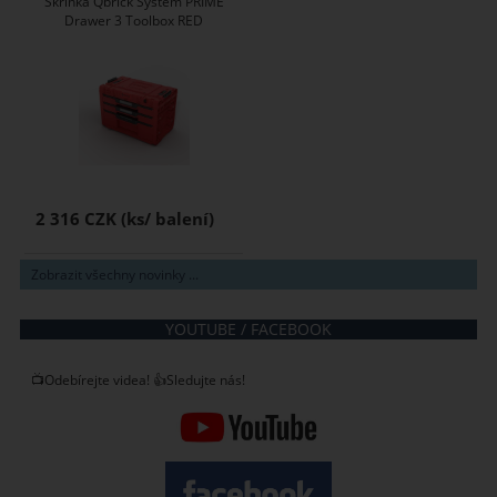
Skříňka Qbrick System PRIME
Drawer 3 Toolbox RED
2 316 CZK
Zobrazit všechny novinky ...
YOUTUBE / FACEBOOK
📺Odebírejte videa! 👍Sledujte nás!