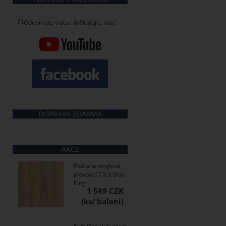
📺Odebírejte videa! 👍Sledujte nás!
DOPRAVA ZDARMA
AKCE
Podlaha vinylová
plovoucí Click Dub
King
1 589 CZK