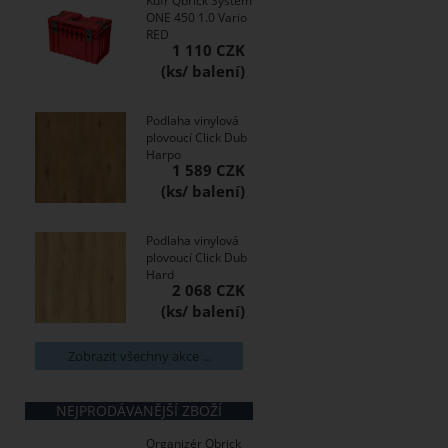
Kufr Qbrick System
ONE 450 1.0 Vario
RED
1 110 CZK
Podlaha vinylová
plovoucí Click Dub
Harpo
1 589 CZK
Podlaha vinylová
plovoucí Click Dub
Hard
2 068 CZK
Zobrazit všechny akce ...
NEJPRODÁVANĚJŠÍ ZBOŽÍ
Organizér Qbrick