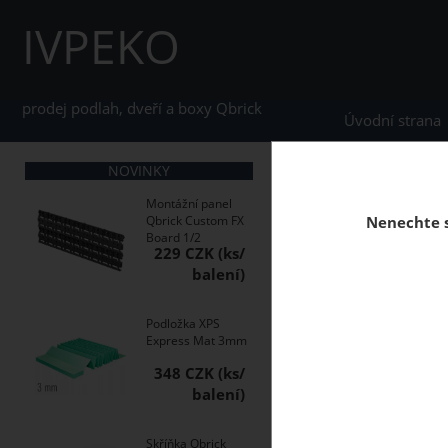
IVPEKO
prodej podlah, dveří a boxy Qbrick
Úvodní strana
NOVINKY
home
Laminátové plo
Montážní panel
Qbrick Custom FX
Nenechte s
Board 1/2
229 CZK
Laminátová podlaha 
dražka, zámek AngleA
Podložka XPS
Express Mat 3mm
348 CZK
Skříňka Qbrick