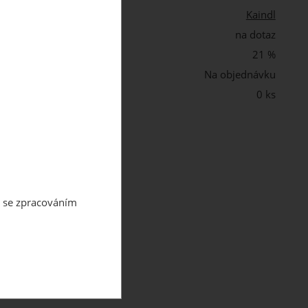
Kaindl
na dotaz
21 %
st:
Na objednávku
0 ks
m se zpracováním