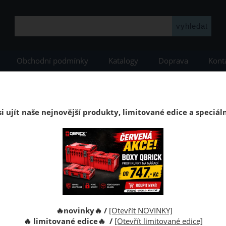
Obchodní podmínky
Katalogy
Doprava
Kont
voucí podlahy
Kaindl
Kaindl Natural Touch (8_10mm
Laminátová p
Laminátová podlaha Dub Roches
i ujít naše nejnovější produkty, limitované edice a speciál
<b>Kaindl</b> třídy „<b>Natural Touch</b>“. Zátěžová třída 3
ngle, struktura RH, bezlepidlový systém, systém montáže
🔥novinky🔥 /
[Otevřít NOVINKY]
🔥 limitované edice🔥 /
[Otevřít limitované edice]
Kód: