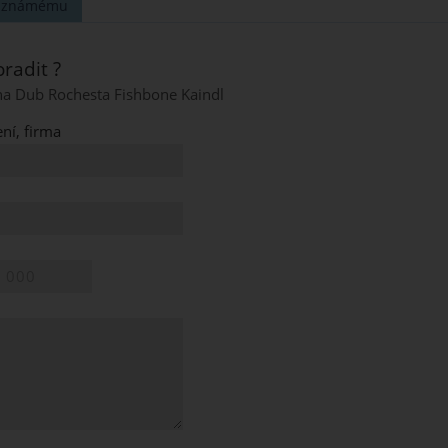
t známému
radit ?
a Dub Rochesta Fishbone Kaindl
ní, firma