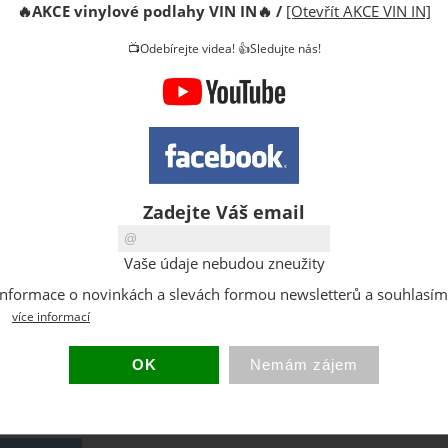
🔥
AKCE vinylové podlahy VIN IN
🔥
/
[Otevřít AKCE VIN IN]
Výrobce:
Cena:
📺Odebírejte videa! 👍Sledujte nás!
DPH:
Dostupno
Sklad:
Zadejte Váš email
Vaše údaje nebudou zneužity
at informace o novinkách a slevách formou newsletterů a souhlasí
více informací