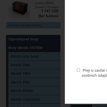
System PRIME
Drawer 3 Toolbox
1 747 CZK
Zobrazit všechny novinky ...
Výprodejové boxy
Boxy Qbrick SYSTEM
Qbrick sety boxů
Qbrick ONE
Přeji si zasíl
Qbrick TWO
osobních údajů
Qbrick PRO
Qbrick PRIME
Qbrick organizéry