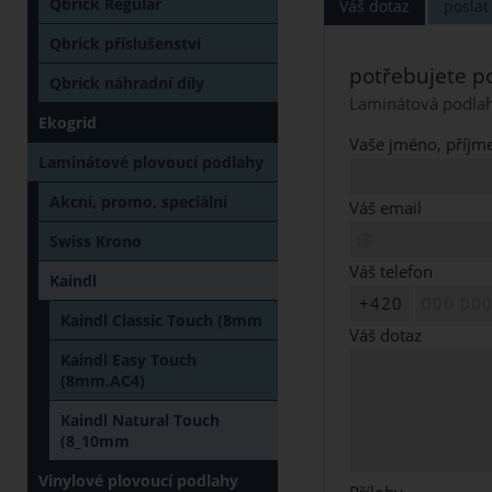
Qbrick Regular
Váš dotaz
posla
Qbrick příslušenství
potřebujete po
Qbrick náhradní díly
Laminátová podlah
Ekogrid
Vaše jméno, příjme
Laminátové plovoucí podlahy
Akcní, promo, speciální
Váš email
Swiss Krono
Váš telefon
Kaindl
Kaindl Classic Touch (8mm
Váš dotaz
Kaindl Easy Touch
(8mm,AC4)
Kaindl Natural Touch
(8_10mm
Vinylové plovoucí podlahy