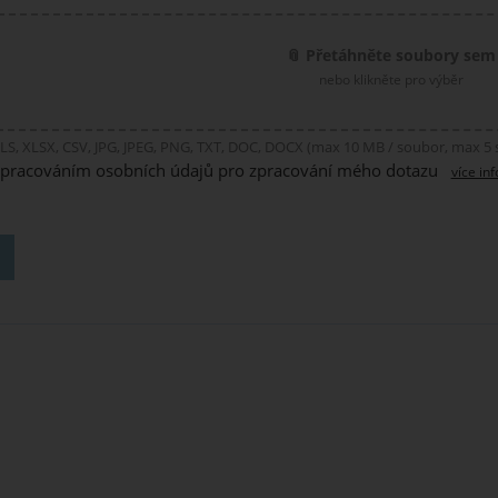
📎 Přetáhněte soubory sem
nebo klikněte pro výběr
LS, XLSX, CSV, JPG, JPEG, PNG, TXT, DOC, DOCX (max 10 MB / soubor, max 5
zpracováním osobních údajů pro zpracování mého dotazu
více in