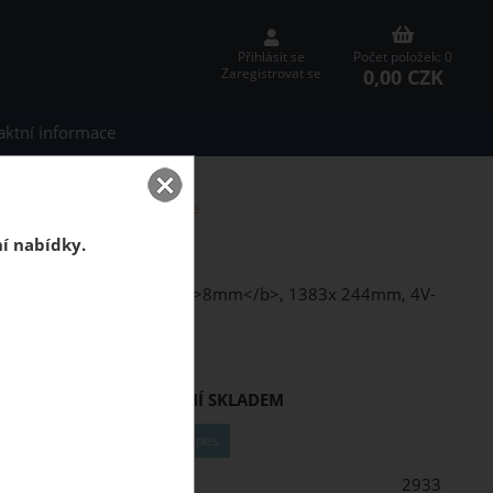
Přihlásit se
Počet položek: 0
0,00 CZK
Zaregistrovat se
aktní informace
odlaha Dub Rochesta Fishbone
ta Fishbone
ní nabídky.
2 (<b>AC4</b>), tloušťka <b>8mm</b>, 1383x 244mm, 4V-
ZBOŽÍ JIŽ NENÍ SKLADEM
2933