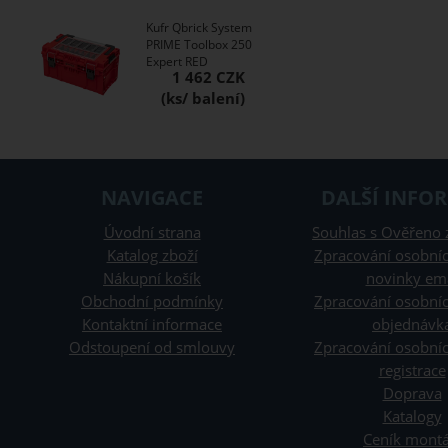
Kufr Qbrick System
PRIME Toolbox 250
Expert RED
1 462 CZK
NAVIGACE
DALŠÍ INFO
Úvodní strana
Souhlas s Ověřeno 
Katalog zboží
Zpracování osobníc
Nákupní košík
novinky em
Obchodní podmínky
Zpracování osobníc
Kontaktní informace
objednávk
Odstoupení od smlouvy
Zpracování osobníc
registrace
Doprava
Katalogy
Ceník montá