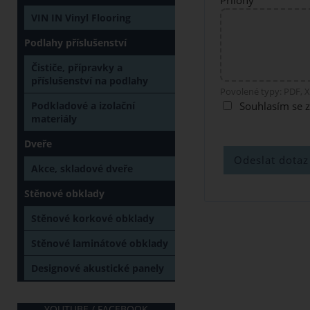
Přílohy
VIN IN Vinyl Flooring
Podlahy příslušenství
Čističe, přípravky a
příslušenství na podlahy
Povolené typy: PDF, X
Podkladové a izolační
Souhlasím se 
materiály
Dveře
Akce, skladové dveře
Stěnové obklady
Stěnové korkové obklady
Stěnové laminátové obklady
Designové akustické panely
YOUTUBE / FACEBOOK