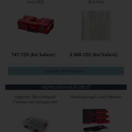
Vario RED
Dub Afro
747 CZK
2 068 CZK
Zobrazit všechny akce ...
NEJPRODÁVANĚJŠÍ ZBOŽÍ
Organizér Qbrick Regular
Nástěnný regál s boxy Medium
Compact set transparentní