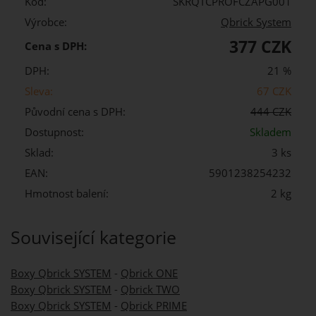
Kód:
SKRQTCPROFCZAPG001
Výrobce:
Qbrick System
377 CZK
Cena s DPH:
DPH:
21 %
Sleva:
67 CZK
Původní cena s DPH:
444 CZK
Dostupnost:
Skladem
Sklad:
3 ks
EAN:
5901238254232
Hmotnost balení:
2 kg
Související kategorie
Boxy Qbrick SYSTEM
-
Qbrick ONE
Boxy Qbrick SYSTEM
-
Qbrick TWO
Boxy Qbrick SYSTEM
-
Qbrick PRIME