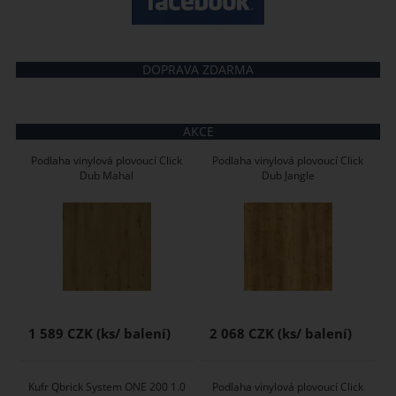
DOPRAVA ZDARMA
AKCE
Podlaha vinylová plovoucí Click
Podlaha vinylová plovoucí Click
Dub Mahal
Dub Jangle
1 589 CZK
2 068 CZK
Kufr Qbrick System ONE 200 1.0
Podlaha vinylová plovoucí Click