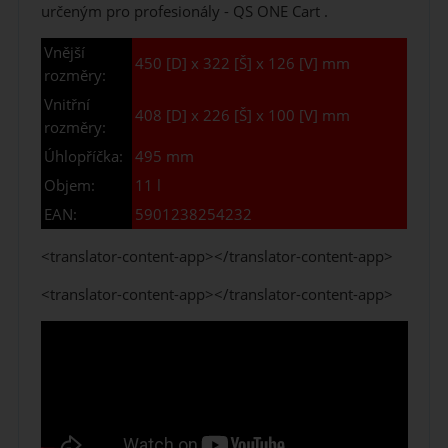
určeným pro profesionály - QS ONE Cart .
Vnější
450 [D] x 322 [Š] x 126 [V] mm
rozměry:
Vnitřní
408 [D] x 226 [Š] x 100 [V] mm
rozměry:
Úhlopříčka:
495 mm
Objem:
11 l
EAN:
5901238254232
<translator-content-app></translator-content-app>
<translator-content-app></translator-content-app>