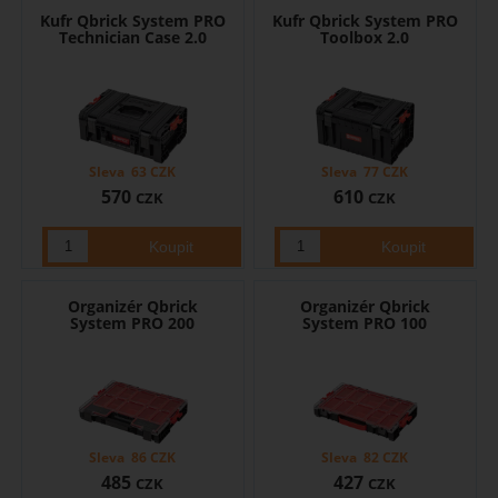
Kufr Qbrick System PRO
Kufr Qbrick System PRO
Technician Case 2.0
Toolbox 2.0
Sleva
63
CZK
Sleva
77
CZK
570
610
CZK
CZK
Organizér Qbrick
Organizér Qbrick
System PRO 200
System PRO 100
Sleva
86
CZK
Sleva
82
CZK
485
427
CZK
CZK