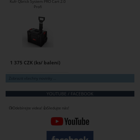
Kufr Qbrick System PRO Cart 2.0
Profi
1 375 CZK
Zobrazit všechny novinky ...
YOUTUBE / FACEBOOK
📺Odebírejte videa! 👍Sledujte nás!