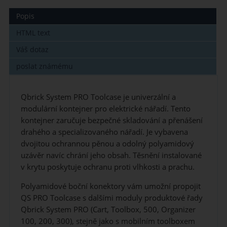
Popis
HTML text
Váš dotaz
poslat známému
Qbrick System PRO Toolcase je univerzální a
modulární kontejner pro elektrické nářadí. Tento
kontejner zaručuje bezpečné skladování a přenášení
drahého a specializovaného nářadí. Je vybavena
dvojitou ochrannou pěnou a odolný polyamidový
uzávěr navíc chrání jeho obsah. Těsnění instalované
v krytu poskytuje ochranu proti vlhkosti a prachu.
Polyamidové boční konektory vám umožní propojit
QS PRO Toolcase s dalšími moduly produktové řady
Qbrick System PRO (Cart, Toolbox, 500, Organizer
100, 200, 300), stejně jako s mobilním toolboxem