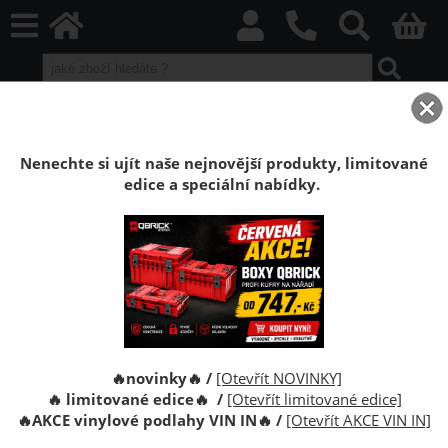
home
Boxy Qbrick SYSTEM
Qbrick PRO
Qbrick PRO Black
Kufr Qbrick System PRO Toolcase
Nenechte si ujít naše nejnovější produkty, limitované
edice a speciální nabídky.
Kufr na nářadí Qbrick System PRO
Toolcase
Kufr na nářadí Qbrick System PRO Toolcase
🔥novinky🔥 /
[Otevřít NOVINKY]
🔥 limitované edice🔥 /
[Otevřít limitované edice]
🔥
AKCE vinylové podlahy VIN IN
🔥
/
[Otevřít AKCE VIN IN]