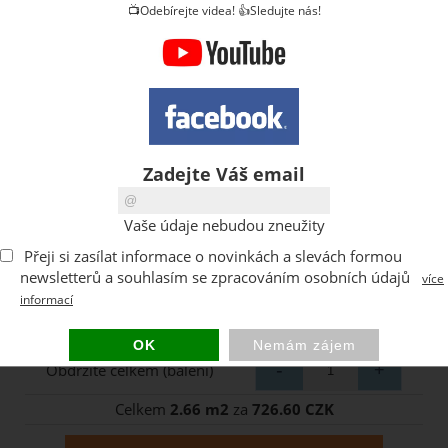
📺Odebírejte videa! 👍Sledujte nás!
Zadejte Váš email
Vaše údaje nebudou zneužity
Přeji si zasílat informace o novinkách a slevách formou
newsletterů a souhlasím se zpracováním osobních údajů
více
informací
Kolik m2 potřebujete ?
Obdržíte celkem (balení)
Celkem
2.66 m2
za
726.60 CZK