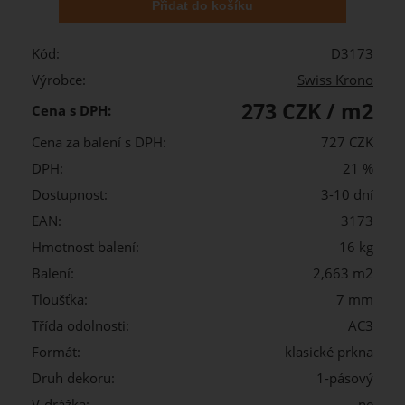
Kód:
D3173
Výrobce:
Swiss Krono
273 CZK / m2
Cena s DPH:
Cena za balení s DPH:
727 CZK
DPH:
21 %
Dostupnost:
3-10 dní
EAN:
3173
Hmotnost balení:
16 kg
Balení:
2,663 m2
Tloušťka:
7 mm
Třída odolnosti:
AC3
Formát:
klasické prkna
Druh dekoru:
1-pásový
V-drážka:
ne