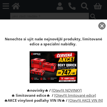
home
Laminátové plovoucí podlahy
Akcní, promo, speciální
Laminátová podlaha Dub Piastowski 7mm AC3
Nenechte si ujít naše nejnovější produkty, limitované
edice a speciální nabídky.
Laminátová plovoucí podlaha Dub
Piastowski 7mm AC3
Laminátová podlaha Swiss Krono. Zátěžová třída
AC3,tloušťka 7mm, věrná struktura dřeva,
bezlepidlový systém montáže.
🔥novinky🔥 /
[Otevřít NOVINKY]
🔥 limitované edice🔥 /
[Otevřít limitované edice]
🔥
AKCE vinylové podlahy VIN IN
🔥
/
[Otevřít AKCE VIN IN]