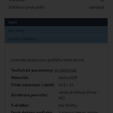
Odolnost proti polití:
standard
Popis
Váš dotaz
poslat známému
Laminátová plovoucí podlaha Swiss Krono
Technické parametry:
víc informací
Materiál:
deska HDF
Třída odolnosti / zátěž:
AC3 / 31
věrná struktura dřeva -
Struktura povrchu:
WG
V-drážka:
bez drážky
Druh dekoru podlahy
:
1-pásový dekor, prkno