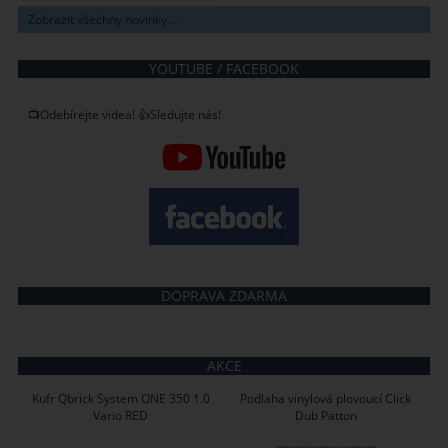
Zobrazit všechny novinky ...
YOUTUBE / FACEBOOK
📺Odebírejte videa! 👍Sledujte nás!
DOPRAVA ZDARMA
AKCE
Kufr Qbrick System ONE 350 1.0
Podlaha vinylová plovoucí Click
Vario RED
Dub Patton