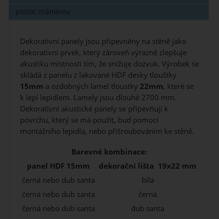
poslat známému
Dekorativní panely jsou připevněny na stěně jako
dekorativní prvek, který zároveň výrazně zlepšuje
akustiku místnosti tím, že snižuje dozvuk. Výrobek se
skládá z panelu z lakované HDF desky tlouštky
15mm
a ozdobných lamel tloustky
22mm
, které se
k lepí lepidlem. Lamely jsou dlouhé 2700 mm.
Dekorativní akustické panely se připevňují k
povrchu, který se má použít, buď pomocí
montážního lepidla, nebo přišroubováním ke stěně.
Barevné kombinace:
panel HDF 15mm
dekorační lišta 19x22 mm
černá nebo dub santa
bílá
černá nebo dub santa
černá
černá nebo dub santa
dub santa