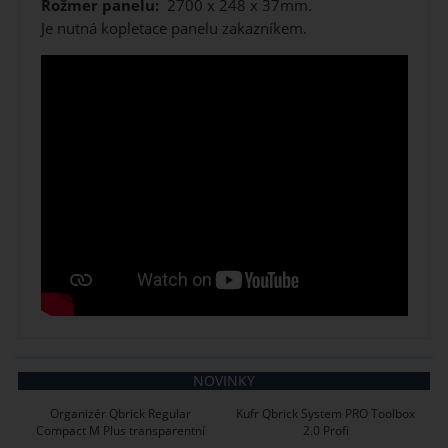
Rožmer panelu:
2700 x 248 x 37mm.
Je nutná kopletace panelu zakazníkem.
NOVINKY
Organizér Qbrick Regular
Kufr Qbrick System PRO Toolbox
Compact M Plus transparentní
2.0 Profi