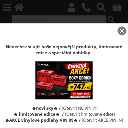
home
Stěnové obklady
Designové akustické panely
Akustické panely na desce
Dekorační akustické panely Kospan na desce / více dekorů
Nenechte si ujít naše nejnovější produkty, limitované
edice a speciální nabídky.
Dekorační akustické panely Kospan na zeď
na desce 15mm / více dekorů
Dekorativní akustické panely Kospan rozměru
2700x248x37 mm na stěnu. HDFdeska tloušťky
15mm a lamely 22mm. Jednoduchá a rýchlá montáž.
🔥novinky🔥 /
[Otevřít NOVINKY]
🔥 limitované edice🔥 /
[Otevřít limitované edice]
🔥
AKCE vinylové podlahy VIN IN
🔥
/
[Otevřít AKCE VIN IN]