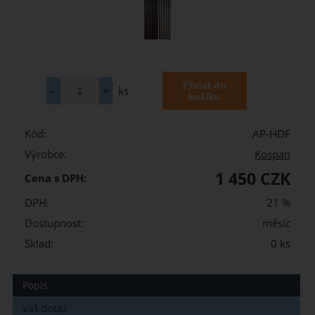
ks
Kód:
AP-HDF
Výrobce:
Kospan
1 450 CZK
Cena s DPH:
DPH:
21 %
Dostupnost:
měsíc
Sklad:
0 ks
Popis
Váš dotaz