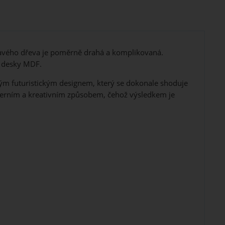
avého dřeva je poměrně drahá a komplikovaná.
é desky MDF.
ým futuristickým designem, který se dokonale shoduje
derním a kreativním způsobem, čehož výsledkem je