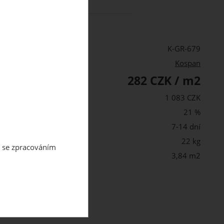
84 m2
za
1 082.95 CZK
K-GR-679
Kospan
282 CZK / m2
PH:
alení s DPH:
1 083 CZK
21 %
st:
7-14 dní
 balení:
22 kg
m se zpracováním
3,84 m2