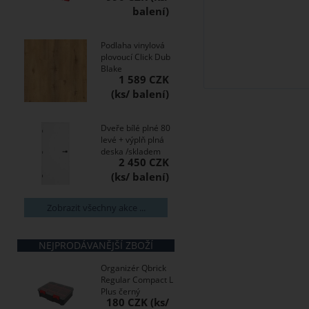
Podlaha vinylová
plovoucí Click Dub
Blake
1 589 CZK
Dveře bílé plné 80
levé + výplň plná
deska /skladem
2 450 CZK
Zobrazit všechny akce ...
NEJPRODÁVANĚJŠÍ ZBOŽÍ
Organizér Qbrick
Regular Compact L
Plus černý
180 CZK