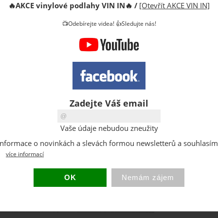
🔥
AKCE vinylové podlahy VIN IN
🔥
/
[Otevřít AKCE VIN IN]
Celkem
3.
📺Odebírejte videa! 👍Sledujte nás!
Kód:
Výrobce:
Cena s D
Cena za b
Zadejte Váš email
DPH:
Dostupno
Vaše údaje nebudou zneužity
Hmotnost
at informace o novinkách a slevách formou newsletterů a souhlasí
Balení:
více informací