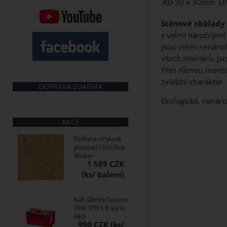
KD 30 x 30mm
L
Stěnové obklady
s velmi náročnými 
jsou velmi nenáro
všech interiérů. J
Přes různou montáž
zvláštní charakter.
DOPRAVA ZDARMA
Ekologické, nenáro
AKCE
Podlaha vinylová
plovoucí Click Dub
Walker
1 589 CZK
Kufr Qbrick System
ONE 350 1.0 Vario
RED
990 CZK