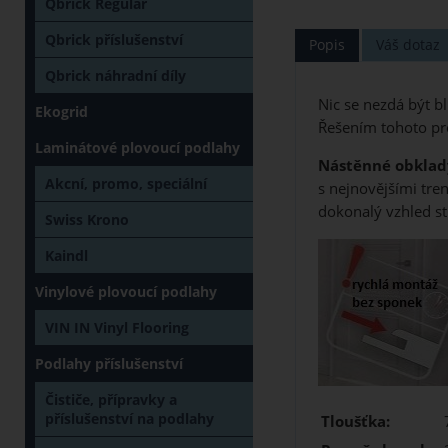
Qbrick Regular
Qbrick příslušenství
Popis
Váš dotaz
Qbrick náhradní díly
Nic se nezdá být bl
Ekogrid
Řešením tohoto pr
Laminátové plovoucí podlahy
Nástěnné obklad
Akcní, promo, speciální
s nejnovějšími tr
dokonalý vzhled st
Swiss Krono
Kaindl
Vinylové plovoucí podlahy
VIN IN Vinyl Flooring
Podlahy příslušenství
Čističe, přípravky a
příslušenství na podlahy
Tloušťka: