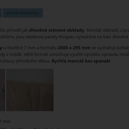
poslat známému
íže přírodě jak
dřevěné stěnové obklady
. Montáž obkladů z pr
oblému jsou nástěnné panely Kospan, vytvořené na bázi dřevěn
y
o tloušťce 7 mm a formátu
2600 x 295 mm
se vyznačují bohat
endy v módě. Větší formát umožňuje využití výrobku opravdu mo
ruktury přírodního dřeva.
Rychlá montáž bez sponek!
7 mm