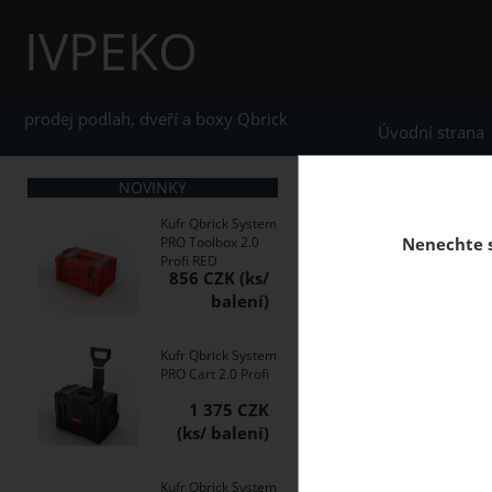
IVPEKO
prodej podlah, dveří a boxy Qbrick
Úvodní strana
NOVINKY
home
Stěnové obkla
Kufr Qbrick System
PRO Toolbox 2.0
Nenechte s
Profi RED
856 CZK
MDF stěnové obklady
obklad stěn a stropů.
Kufr Qbrick System
PRO Cart 2.0 Profi
1 375 CZK
Kufr Qbrick System