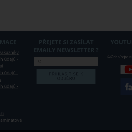
RMACE
PŘEJETE SI ZASÍLAT
YOUTUB
EMAILY NEWSLETTER ?
zákazníky
📺Odebírejte vi
h údajů -
ai
h údajů -
a
h údajů -
ží
 laminátové