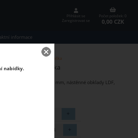
Přihlásit se
Počet položek: 0
0,00 CZK
Zaregistrovat se
aktní informace
bklad Grande Ritorno Dub Aljaška
 Ritorno Dub Aljaška
ní nabídky.
295 x 2600 mm, tloušťka 7 mm, nástěnné obklady LDF,
otřebujete ?
elkem (balení)