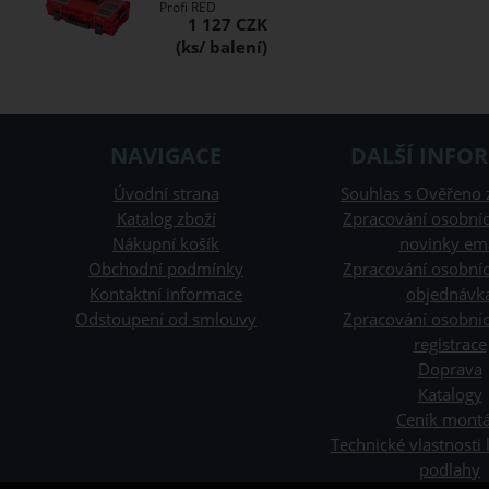
Profi RED
1 127 CZK
NAVIGACE
DALŠÍ INFO
Úvodní strana
Souhlas s Ověřeno 
Katalog zboží
Zpracování osobníc
Nákupní košík
novinky em
Obchodní podmínky
Zpracování osobníc
Kontaktní informace
objednávk
Odstoupení od smlouvy
Zpracování osobníc
registrace
Doprava
Katalogy
Ceník montá
Technické vlastnosti
podlahy