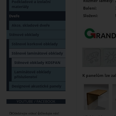
Rozměr lamely:
Podkladové a izolační
materiály
Balení:
Složení:
Dveře
Akce, skladové dveře
Stěnové obklady
Stěnové korkové obklady
Stěnové laminátové obklady
Stěnové obklady KOSPAN
Laminátové obklady
K panelům lze zak
příslušenství
Designové akustické panely
YOUTUBE / FACEBOOK
📺Odebírejte videa! 👍Sledujte nás!