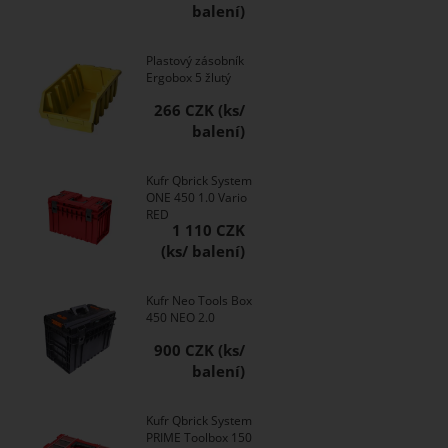
Plastový zásobník
Ergobox 5 žlutý
266 CZK
Kufr Qbrick System
ONE 450 1.0 Vario
RED
1 110 CZK
Kufr Neo Tools Box
450 NEO 2.0
900 CZK
Kufr Qbrick System
PRIME Toolbox 150