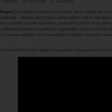
P 3x30mm
LC 12x12mm
LL 25x25mm
 Kospan
jsou ideálním řešením pro osoby, které rádi jednají rozh
materiály – obklady totiž mohou úplně celkem změnit charakter i
čné na údržbu a méně nákladné v porovnání s jinými druhy dekor
sou ideálním pozadím pro jakékoliv uspořádání místnosti. Dobře s
 (v poloze vertikální nebo horizontální) a výběru vhodného bare
čné na údržbu. Funkce tepelné a akustické izolace.Jednoduchá mo