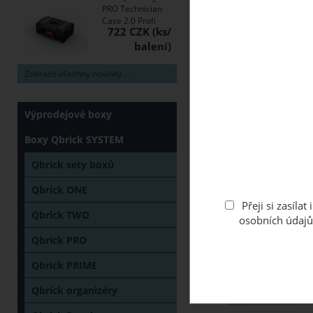
PRO Technician
Case 2.0 Profi
722 CZK
Zobrazit všechny novinky ...
Výprodejové boxy
Boxy Qbrick SYSTEM
Qbrick sety boxů
Qbrick ONE
Přeji si zasíl
Qbrick TWO
osobních údajů
Qbrick PRO
Qbrick PRIME
Qbrick organizéry