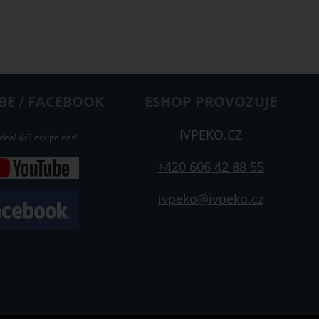
E / FACEBOOK
ESHOP PROVOZUJE
IVPEKO.CZ
dea! 👍Sledujte nás!
+420 606 42 88 55
ivpeko@ivpeko.cz