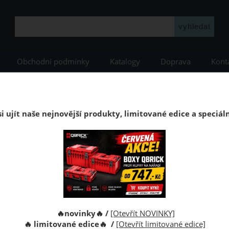
Obchodní podmínky
Katalogy
Doprava
Kont
dy
Stěnové laminátové obklady
Stěnové obklady KOSPAN
Stěnový o
Stěnový laminátový obklad Kospan Grande
i ujít naše nejnovější produkty, limitované edice a speciál
, dřevovláknitá deska s dekorativní povrchovou úpravou délky 
Kolik m2 p
🔥novinky🔥 /
[Otevřít NOVINKY]
Obdržíte c
🔥 limitované edice🔥 /
[Otevřít limitované edice]