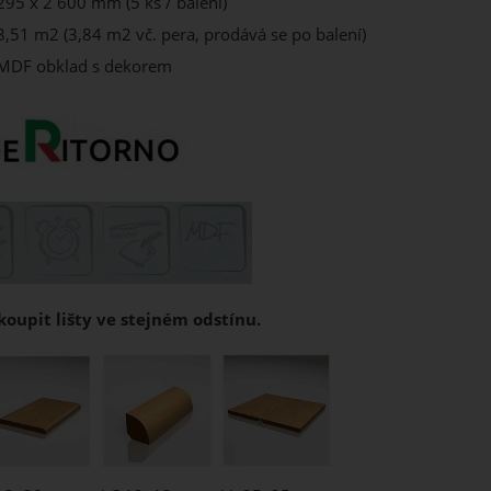
295 x 2 600 mm (5 ks / balení)
3,51 m2 (3,84 m2 vč. pera, prodává se po balení)
MDF obklad s dekorem
oupit lišty ve stejném odstínu.