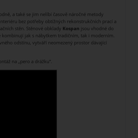
odně, a také se jim nelíbí časově náročné metody
nteriéru bez potřeby obtížných rekonstrukčních prací a
ačních stěn. Stěnové obklady
Kospan
jsou vhodné do
e kombinují jak s nábytkem tradičním, tak i moderním.
vného odstínu, vytváří neomezený prostor dávající
ntáž na „pero a drážku“.