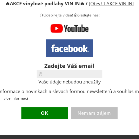
🔥
AKCE vinylové podlahy VIN IN
🔥
/
[Otevřít AKCE VIN IN]
DPH:
📺Odebírejte videa! 👍Sledujte nás!
Sleva:
Původní 
Dostupno
Sklad:
EAN:
Hmotnost
Zadejte Váš email
Vaše údaje nebudou zneužity
at informace o novinkách a slevách formou newsletterů a souhlasí
více informací
poslat známému