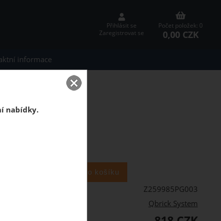
Přihlásit se
Počet položek: 0
0,00 CZK
Zaregistrovat se
aktní informace
em Set
ní nabídky.
ks
Z259985PG003
Qbrick System
818 CZK
PH: