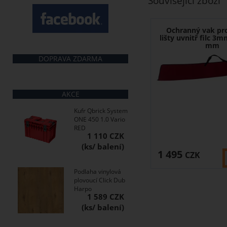
Související zboží
Ochranný vak pro
lišty uvnitř filc 3
mm
DOPRAVA ZDARMA
AKCE
Kufr Qbrick System
ONE 450 1.0 Vario
RED
1 110 CZK
1 495
CZK
Podlaha vinylová
plovoucí Click Dub
Harpo
1 589 CZK