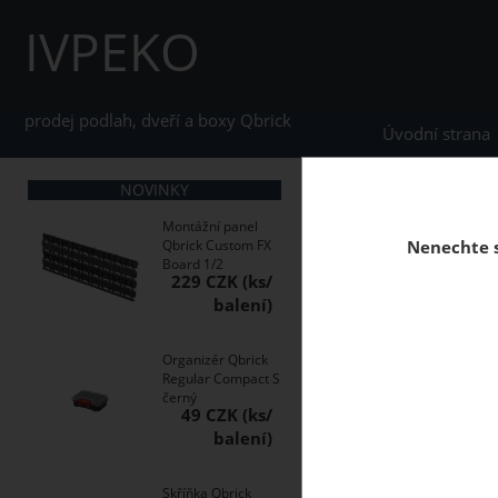
IVPEKO
prodej podlah, dveří a boxy Qbrick
Úvodní strana
NOVINKY
home
Boxy Qbrick S
Montážní panel
Qbrick Custom FX
Nenechte s
Board 1/2
229 CZK
Kvalitní multifunkční
Organizér Qbrick
Regular Compact S
černý
49 CZK
Skříňka Qbrick