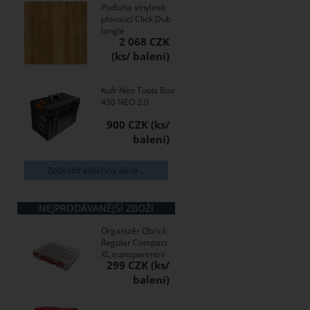
Podlaha vinylová
plovoucí Click Dub
Jangle
2 068 CZK
Kufr Neo Tools Box
450 NEO 2.0
900 CZK
Zobrazit všechny akce ...
NEJPRODÁVANĚJŠÍ ZBOŽÍ
Organizér Qbrick
Regular Compact
XL transparentní
299 CZK