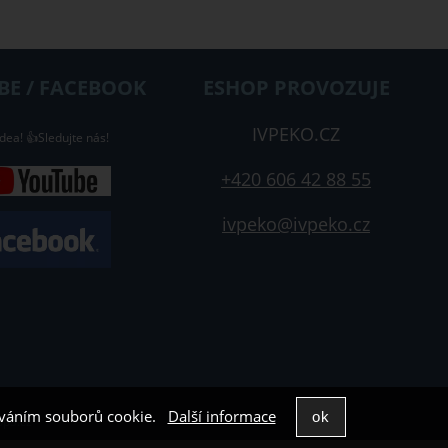
E / FACEBOOK
ESHOP PROVOZUJE
IVPEKO.CZ
dea! 👍Sledujte nás!
+420 606 42 88 55
ivpeko@ivpeko.cz
žíváním souborů cookie.
Další informace
p5.cz