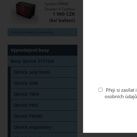
System PRIME
Drawer 4 Toolbox
1 960 CZK
Zobrazit všechny novinky ...
Výprodejové boxy
Boxy Qbrick SYSTEM
Qbrick sety boxů
Qbrick ONE
Přeji si zasíl
Qbrick TWO
osobních údajů
Qbrick PRO
Popis
Váš dotaz
Qbrick PRIME
Qbrick organizéry
Pracovní koza