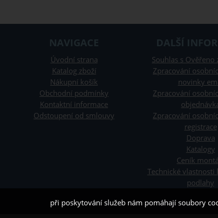
NAVIGACE
DALŠÍ INFO
Úvodní strana
Souhlas s Ověřeno 
Katalog zboží
Zpracování osobníc
Nákupní košík
novinky em
Obchodní podmínky
Zpracování osobníc
Kontaktní informace
objednávk
Odstoupení od smlouvy
Zpracování osobníc
registrace
Doprava
Katalogy
Ceník montá
Technické vlastnosti
podlahy
při poskytování služeb nám pomáhají soubory coo
Copyright ©