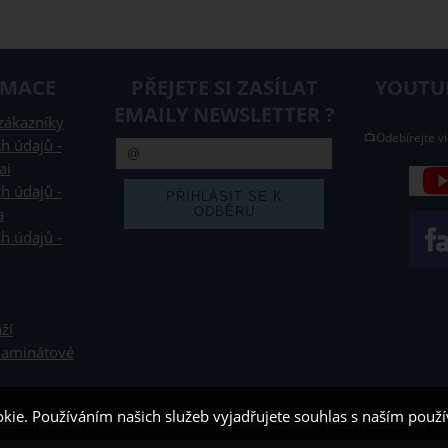
RMACE
PŘEJETE SI ZASÍLAT
YOUTUB
EMAILY NEWSLETTER ?
zákazníky
📺Odebírejte vi
h údajů -
ai
h údajů -
a
h údajů -
ží
 laminátové
kie. Používáním našich služeb vyjadřujete souhlas s naším pou
www.ivpeko.cz
,
provozováno na systému
tvorba e-shopu
a
pronájem e-shopu
Sho