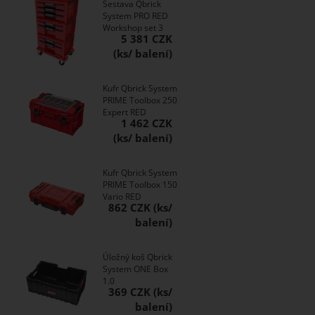
Sestava Qbrick
System PRO RED
Workshop set 3
5 381 CZK
Kufr Qbrick System
PRIME Toolbox 250
Expert RED
1 462 CZK
Kufr Qbrick System
PRIME Toolbox 150
Vario RED
862 CZK
Úložný koš Qbrick
System ONE Box
1.0
369 CZK