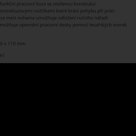
ifunkční pracovní koza se zesílenou konstrukcí
protiskluzovými nožičkami které brání pohybu při práci
ice mezi nohama umožňuje odložení ručního nářadí
možňuje upevnění pracovní desky pomocí tesařských svorek
80 x 110 mm
r)