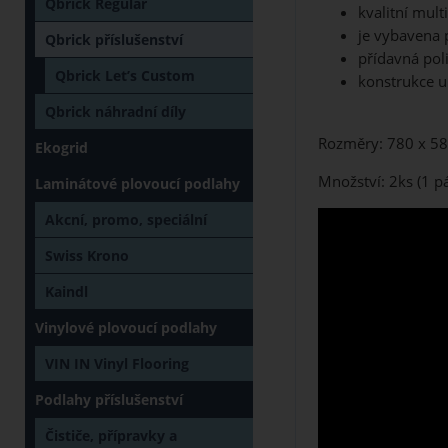
Qbrick Regular
kvalitní mult
je vybavena 
Qbrick příslušenství
přídavná pol
Qbrick Let’s Custom
konstrukce u
Qbrick náhradní díly
Rozměry: 780 x 5
Ekogrid
Množství: 2ks (1 pá
Laminátové plovoucí podlahy
Akcní, promo, speciální
Swiss Krono
Kaindl
Vinylové plovoucí podlahy
VIN IN Vinyl Flooring
Podlahy příslušenství
Čističe, přípravky a