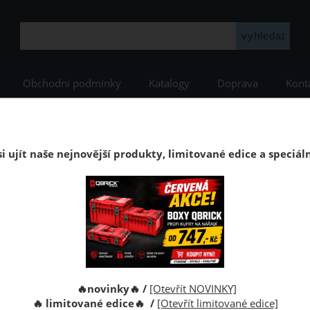
Obchodní podmínky
Katalogy
Doprava
Kont
YSTEM
Qbrick příslušenství
Pracovní kozy Qbrick System Set
Pracovní kozy Qbrick Syst
i ujít naše nejnovější produkty, limitované edice a speciál
 pracovní kozy Qbrick System Set se zesílenou konstrukcí
Kód:
Výrobce:
🔥novinky🔥 /
[Otevřít NOVINKY]
🔥 limitované edice🔥 /
[Otevřít limitované edice]
Cena s D