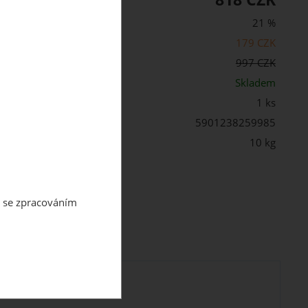
21 %
179 CZK
cena s DPH:
997 CZK
st:
Skladem
1 ks
5901238259985
 balení:
10 kg
m se zpracováním