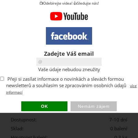
📺Odebírejte videa! 👍Sledujte nás!
Zadejte Váš email
balení
Vaše údaje nebudou zneužity
Přeji si zasílat informace o novinkách a slevách formou
Kód:
C-2,5MM
newsletterů a souhlasím se zpracováním osobních údajů
více
Výrobce:
Ivpeko
informací
37 CZK
Cena s DPH:
DPH:
21 %
Dostupnost:
7-10 dní
Sklad:
0 balení
Hmotnost balení:
0.3 kg