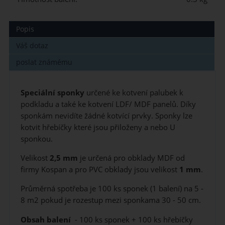
Popis
Váš dotaz
poslat známému
Speciální sponky
určené ke kotvení palubek k
podkladu a také ke kotvení LDF/ MDF panelů. Díky
sponkám nevidíte žádné kotvící prvky. Sponky lze
kotvit hřebíčky které jsou přiloženy a nebo U
sponkou.
Velikost
2,5 mm
je určená pro obklady MDF od
firmy Kospan a pro PVC obklady jsou velikost
1 mm
.
Průměrná spotřeba je 100 ks sponek (1 balení) na 5 -
8 m2 pokud je rozestup mezi sponkama 30 - 50 cm.
Obsah balení
- 100 ks sponek + 100 ks hřebíčky