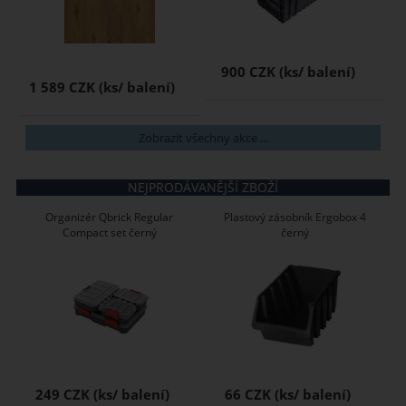
900 CZK
1 589 CZK
Zobrazit všechny akce ...
NEJPRODÁVANĚJŠÍ ZBOŽÍ
Organizér Qbrick Regular
Plastový zásobník Ergobox 4
Compact set černý
černý
249 CZK
66 CZK