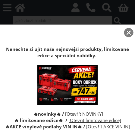
home
Stěnové obklady
Stěnové laminátové obklady
Laminátové obklady příslušenství
Spona na palubky, obklady 2,5 mm
Nenechte si ujít naše nejnovější produkty, limitované
edice a speciální nabídky.
Montážní sponky na paluby, obklady 2,5
mm
Speciální sponky určené ke kotvení palubek k
podkladu a také ke kotvení LDF, MDF panelů a
PVC.Příchytky velikosti C 2,5 mm. Úchytky na montáž
stěnových panelů
🔥novinky🔥 /
[Otevřít NOVINKY]
🔥 limitované edice🔥 /
[Otevřít limitované edice]
🔥
AKCE vinylové podlahy VIN IN
🔥
/
[Otevřít AKCE VIN IN]