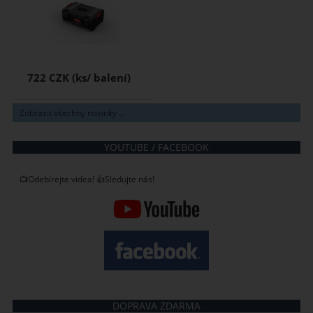
722 CZK
Zobrazit všechny novinky ...
YOUTUBE / FACEBOOK
📺Odebírejte videa! 👍Sledujte nás!
DOPRAVA ZDARMA