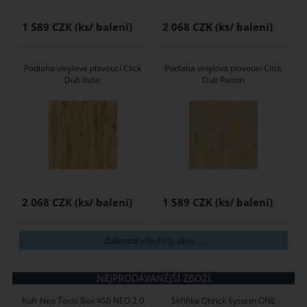
1 589 CZK
2 068 CZK
Podlaha vinylová plovoucí Click
Podlaha vinylová plovoucí Click
Dub Indie
Dub Patton
2 068 CZK
1 589 CZK
Zobrazit všechny akce ...
NEJPRODÁVANĚJŠÍ ZBOŽÍ
Kufr Neo Tools Box 450 NEO 2.0
Skříňka Qbrick System ONE