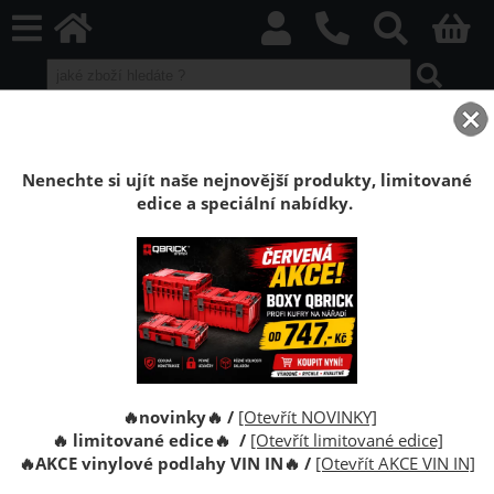
home
Laminátové plovoucí podlahy
Kaindl
Kaindl Classic Touch (8mm
Laminátová podlaha Kaindl Dub Manor
Nenechte si ujít naše nejnovější produkty, limitované
edice a speciální nabídky.
Laminátová podlaha Kaindl Dub Manor
Laminátová podlaha <b>Kaindl</b> třídy „<b>Classic
Touch</b>“. Zátěžová třída 32 (<b>AC4</b>), tloušťka
<b>8mm</b>, 1383x 193mm, 4V-dražka, zámek Fold
Down, struktura VS, bezlepidlový systém, systém
montáže
🔥novinky🔥 /
[Otevřít NOVINKY]
🔥 limitované edice🔥 /
[Otevřít limitované edice]
🔥
AKCE vinylové podlahy VIN IN
🔥
/
[Otevřít AKCE VIN IN]