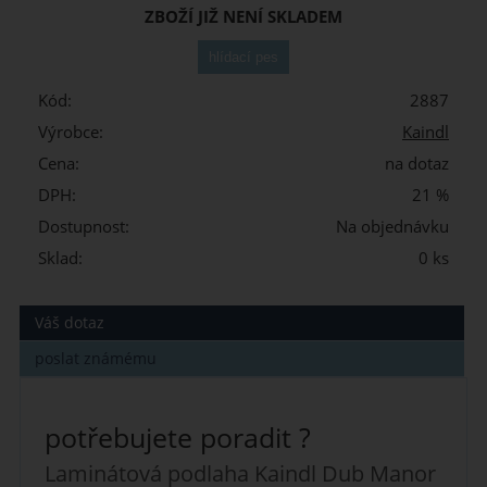
ZBOŽÍ JIŽ NENÍ SKLADEM
Kód:
2887
Výrobce:
Kaindl
Cena:
na dotaz
DPH:
21 %
Dostupnost:
Na objednávku
Sklad:
0 ks
Váš dotaz
poslat známému
potřebujete poradit ?
Laminátová podlaha Kaindl Dub Manor