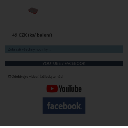
49 CZK
Zobrazit všechny novinky ...
YOUTUBE / FACEBOOK
📺Odebírejte videa! 👍Sledujte nás!