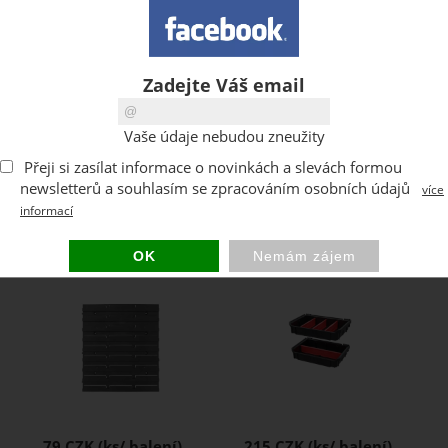
Zadejte Váš email
900 CZK
747 CZK
Vaše údaje nebudou zneužity
Zobrazit všechny akce ...
Přeji si zasílat informace o novinkách a slevách formou
newsletterů a souhlasím se zpracováním osobních údajů
více
informací
NEJPRODÁVANĚJŠÍ ZBOŽÍ
Nástěnný panel do dílny Fixing
Zásobníky Custom Toolbox Shelf
Wall 350
Set Qbrick System ONE
79 CZK
215 CZK