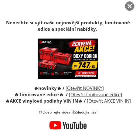
DOPRAVA ZDARMA
AKCE
Nenechte si ujít naše nejnovější produkty, limitované
edice a speciální nabídky.
Podlaha vinylová plovoucí Click
Podlaha vinylová plovoucí Click
Dub Walker
Dub Mahal
🔥novinky🔥 /
[Otevřít NOVINKY]
1 589 CZK
1 589 CZK
🔥 limitované edice🔥 /
[Otevřít limitované edice]
🔥
AKCE vinylové podlahy VIN IN
🔥
/
[Otevřít AKCE VIN IN]
Kufr Qbrick System ONE 200 1.0
Kufr Neo Tools Box 450 NEO 2.0
📺Odebírejte videa! 👍Sledujte nás!
Vario RED