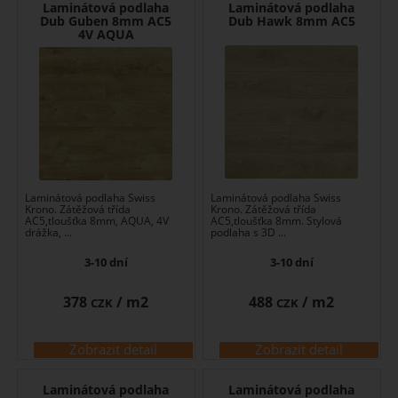
Laminátová podlaha
Laminátová podlaha
Dub Guben 8mm AC5
Dub Hawk 8mm AC5
4V AQUA
Laminátová podlaha Swiss
Laminátová podlaha Swiss
Krono. Zátěžová třída
Krono. Zátěžová třída
AC5,tloušťka 8mm, AQUA, 4V
AC5,tloušťka 8mm. Stylová
drážka, ...
podlaha s 3D ...
3-10 dní
3-10 dní
378
/ m2
488
/ m2
CZK
CZK
Zobrazit detail
Zobrazit detail
Laminátová podlaha
Laminátová podlaha