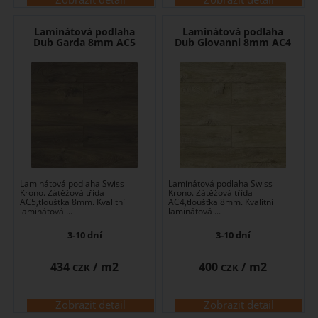
Laminátová podlaha
Laminátová podlaha
Dub Garda 8mm AC5
Dub Giovanni 8mm AC4
Laminátová podlaha Swiss
Laminátová podlaha Swiss
Krono. Zátěžová třída
Krono. Zátěžová třída
AC5,tloušťka 8mm. Kvalitní
AC4,tloušťka 8mm. Kvalitní
laminátová ...
laminátová ...
3-10 dní
3-10 dní
434
/ m2
400
/ m2
CZK
CZK
Zobrazit detail
Zobrazit detail