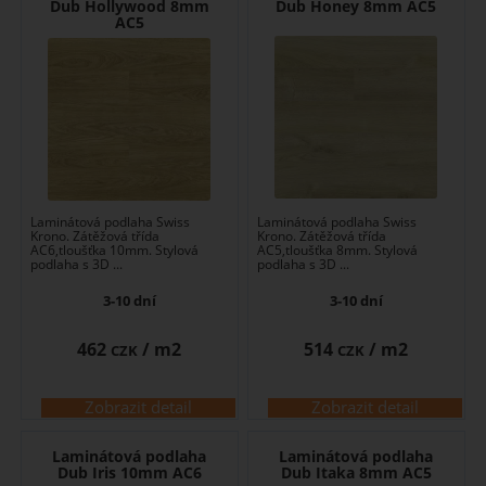
Dub Hollywood 8mm
Dub Honey 8mm AC5
AC5
Laminátová podlaha Swiss
Laminátová podlaha Swiss
Krono. Zátěžová třída
Krono. Zátěžová třída
AC6,tloušťka 10mm. Stylová
AC5,tloušťka 8mm. Stylová
podlaha s 3D ...
podlaha s 3D ...
3-10 dní
3-10 dní
462
/ m2
514
/ m2
CZK
CZK
Zobrazit detail
Zobrazit detail
Laminátová podlaha
Laminátová podlaha
Dub Iris 10mm AC6
Dub Itaka 8mm AC5