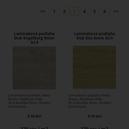
<<
1
2
3
4
5
6
>>
Laminátová podlaha
Laminátová podlaha
Dub Engelberg 8mm
Dub Eos 8mm AC4
AC4
Laminátová podlaha Swiss
Laminátová podlaha Swiss
Krono. Zátěžová třída
Krono. Zátěžová třída
AC4,tloušťka 8mm. Kvalitní
AC4,tloušťka 8mm. Kvalitní
laminátová ...
laminátová ...
3-10 dní
3-10 dní
379
/ m2
379
/ m2