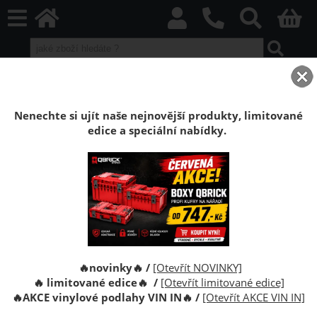
Swiss Krono
Nenechte si ujít naše nejnovější produkty, limitované
edice a speciální nabídky.
Laminátové
Podlahy
plovoucí podlahy
příslušenství
273 - 584 CZK
🔥novinky🔥 /
[Otevřít NOVINKY]
Tloušťka:
🔥 limitované edice🔥 /
[Otevřít limitované edice]
🔥
AKCE vinylové podlahy VIN IN
🔥
/
[Otevřít AKCE VIN IN]
Třída odolnosti: