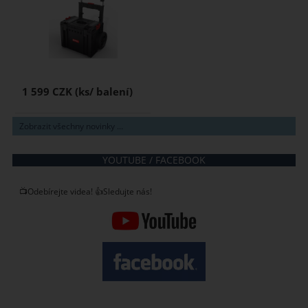
1 599 CZK
Zobrazit všechny novinky ...
YOUTUBE / FACEBOOK
📺Odebírejte videa! 👍Sledujte nás!