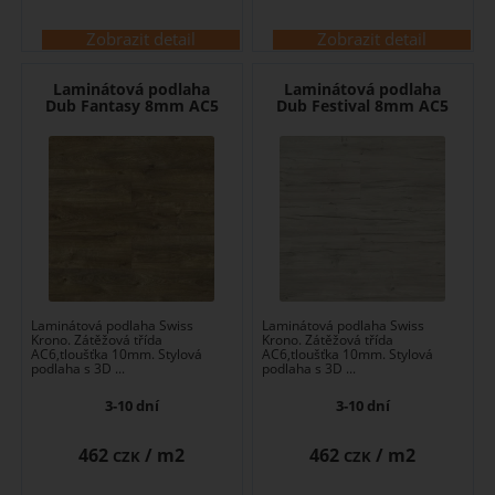
Zobrazit detail
Zobrazit detail
Laminátová podlaha
Laminátová podlaha
Dub Fantasy 8mm AC5
Dub Festival 8mm AC5
Laminátová podlaha Swiss
Laminátová podlaha Swiss
Krono. Zátěžová třída
Krono. Zátěžová třída
AC6,tloušťka 10mm. Stylová
AC6,tloušťka 10mm. Stylová
podlaha s 3D ...
podlaha s 3D ...
3-10 dní
3-10 dní
462
/ m2
462
/ m2
CZK
CZK