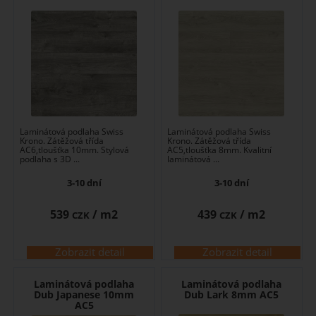
Laminátová podlaha Swiss
Laminátová podlaha Swiss
Krono. Zátěžová třída
Krono. Zátěžová třída
AC6,tloušťka 10mm. Stylová
AC5,tloušťka 8mm. Kvalitní
podlaha s 3D ...
laminátová ...
3-10 dní
3-10 dní
539
/ m2
439
/ m2
CZK
CZK
Zobrazit detail
Zobrazit detail
Laminátová podlaha
Laminátová podlaha
Dub Japanese 10mm
Dub Lark 8mm AC5
AC5