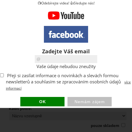
📺Odebírejte videa! 👍Sledujte nás!
Formát:
Druh dekoru:
Zadejte Váš email
V-drážka:
Vaše údaje nebudou zneužity
Odolnost proti polití:
Přeji si zasílat informace o novinkách a slevách formou
newsletterů a souhlasím se zpracováním osobních údajů
více
informací
Výrobce:
Řadit podle:
pouze skladem