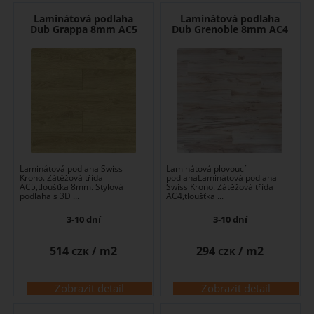
Laminátová podlaha
Laminátová podlaha
Dub Grappa 8mm AC5
Dub Grenoble 8mm AC4
Laminátová podlaha Swiss
Laminátová plovoucí
Krono. Zátěžová třída
podlahaLaminátová podlaha
AC5,tloušťka 8mm. Stylová
Swiss Krono. Zátěžová třída
podlaha s 3D ...
AC4,tloušťka ...
3-10 dní
3-10 dní
514
/ m2
294
/ m2
CZK
CZK
Zobrazit detail
Zobrazit detail