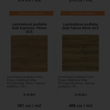
CZK
CZK
Zobrazit detail
Zobrazit detail
Laminátová podlaha
Laminátová podlaha
Dub Espresso 10mm
Dub Falcon 8mm AC5
AC5
Laminátová podlaha Swiss
Laminátová podlaha Swiss
Krono. Zátěžová třída
Krono. Zátěžová třída
AC5,tloušťka 10mm. Stylová
AC5,tloušťka 8mm. Stylová
podlaha s 3D ...
podlaha s 3D ...
3-10 dní
3-10 dní
581
/ m2
488
/ m2
CZK
CZK