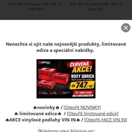
Kufr Qbrick System ONE 350 1.0
Kufr Qbrick System ONE 350 1.0
Profi RED
Vario RED
Nenechte si ujít naše nejnovější produkty, limitované
edice a speciální nabídky.
1 110 CZK
990 CZK
Zobrazit všechny akce ...
NEJPRODÁVANĚJŠÍ ZBOŽÍ
Plastový zásobník Ergobox 5
Organizér Qbrick Regular
🔥novinky🔥 /
[Otevřít NOVINKY]
černý
Compact L černý
🔥 limitované edice🔥 /
[Otevřít limitované edice]
🔥
AKCE vinylové podlahy VIN IN
🔥
/
[Otevřít AKCE VIN IN]
📺Odebírejte videa! 👍Sledujte nás!