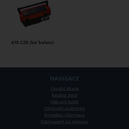
476 CZK
NAVIGACE
Úvodní strana
Katalog zboží
Nákupní košík
Obchodní podmínky
Kontaktní informace
Odstoupení od smlouvy