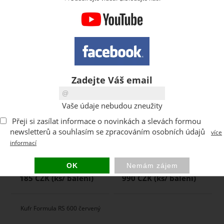
160 CZK
159 CZK
Zadejte Váš email
Organizér Qbrick Regular
Kufr Qbrick System ONE 350 1.0
Compact L Plus transparentní
Vario RED
Vaše údaje nebudou zneužity
Přeji si zasílat informace o novinkách a slevách formou
newsletterů a souhlasím se zpracováním osobních údajů
více
informací
185 CZK
990 CZK
Kufr Formula RS 600 červený